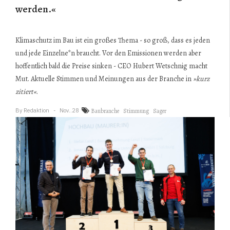
werden.«
Klimaschutz im Bau ist ein großes Thema - so groß, dass es jeden
und jede Einzelne*n braucht. Vor den Emissionen werden aber
hoffentlich bald die Preise sinken - CEO Hubert Wetschnig macht
Mut. Aktuelle Stimmen und Meinungen aus der Branche in
»kurz
zitiert«
.
By
Redaktion
Nov..28
Baubranche
Stimmung
Sager