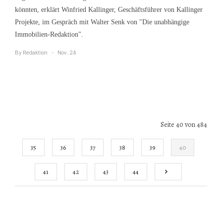
könnten, erklärt Winfried Kallinger, Geschäftsführer von Kallinger
Projekte, im Gespräch mit Walter Senk von "Die unabhängige
Immobilien-Redaktion".
By
Redaktion
Nov..24
Seite 40 von 484
35
36
37
38
39
40
41
42
43
44