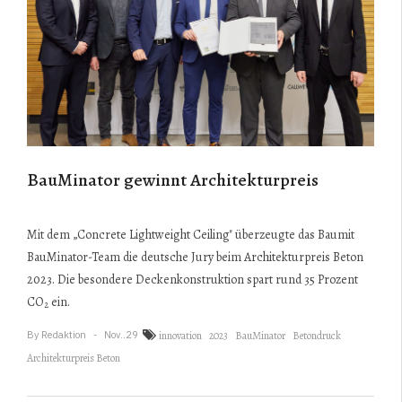
BauMinator gewinnt Architekturpreis
Mit dem „Concrete Lightweight Ceiling" überzeugte das Baumit
BauMinator-Team die deutsche Jury beim Architekturpreis Beton
2023. Die besondere Deckenkonstruktion spart rund 35 Prozent
CO
ein.
2
By
Redaktion
Nov..29
innovation
2023
BauMinator
Betondruck
Architekturpreis Beton