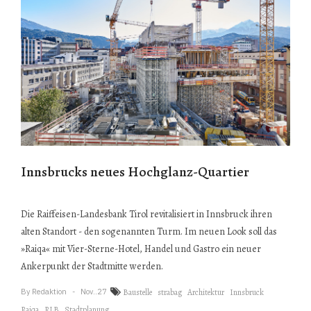
Innsbrucks neues Hochglanz-Quartier
Die Raiffeisen-Landesbank Tirol revitalisiert in Innsbruck ihren
alten Standort - den sogenannten Turm. Im neuen Look soll das
»Raiqa« mit Vier-Sterne-Hotel, Handel und Gastro ein neuer
Ankerpunkt der Stadtmitte werden.
By
Redaktion
Nov..27
Baustelle
strabag
Architektur
Innsbruck
Raiqa
RLB
Stadtplanung