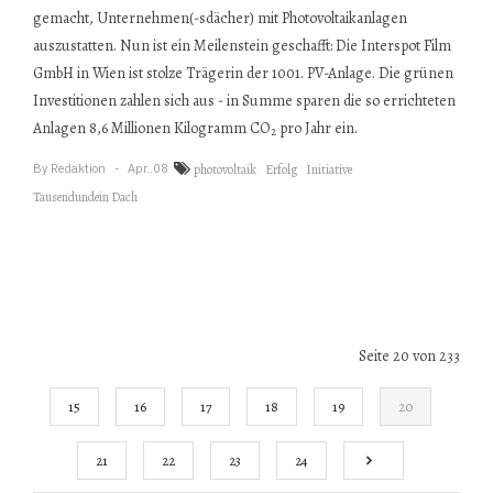
gemacht, Unternehmen(-sdächer) mit Photovoltaikanlagen
auszustatten. Nun ist ein Meilenstein geschafft: Die Interspot Film
GmbH in Wien ist stolze Trägerin der 1001. PV-Anlage. Die grünen
Investitionen zahlen sich aus - in Summe sparen die so errichteten
Anlagen 8,6 Millionen Kilogramm CO
pro Jahr ein.
2
By
Redaktion
Apr..08
photovoltaik
Erfolg
Initiative
Tausendundein Dach
Seite 20 von 233
15
16
17
18
19
20
21
22
23
24