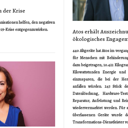
 der Krise
isationen helfen, den negativen
19-Krise entgegenzuwirken.
Atos erhält Auszeichnu
ökologisches Engage
440 Altgeräte hat Atos im vergan
für Menschen mit Behinderung
dazu beigetragen, 10.421 Kilogr
Kilowattstunden Energie und
einzusparen, die bei der Her
anfallen würden.
243 Stück d
Datenlöschung, Hardware-Tests,
Reparatur, Aufrüstung und Re
wiedervermarktet werden. Für 
überlassenen Geräte wurde de
Transformations-Dienstleister v