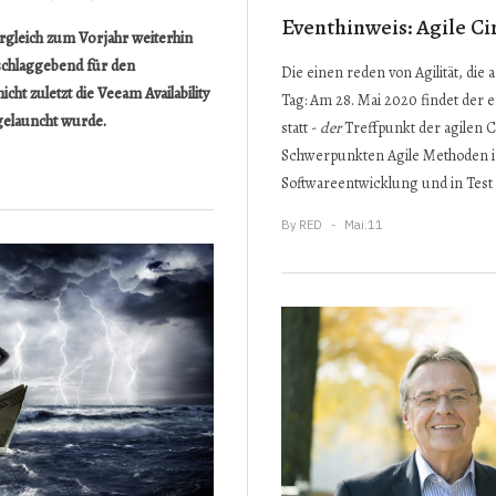
Eventhinweis: Agile Ci
rgleich zum Vorjahr weiterhin
chlaggebend für den
Die einen reden von Agilität, die
ht zuletzt die Veeam Availability
Tag: Am 28. Mai 2020 findet der e
 gelauncht wurde.
statt -
der
Treffpunkt der agilen 
Schwerpunkten Agile Methoden 
Softwareentwicklung und in Test 
By
RED
Mai.11