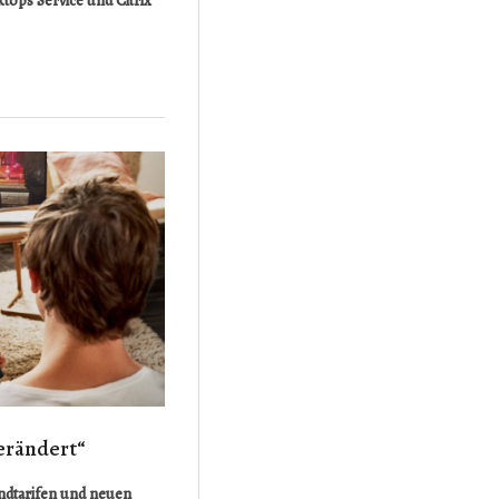
ktops Service und Citrix
erändert“
ndtarifen und neuen