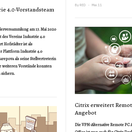
By
RED
Mai.11
rie 4.0-Vorstandsteam
iederversammlung am 13. Mai 2020
t des Vereins Industrie 4.0
t Hofstädter ist als
r Plattform Industrie 4.0
repova als seine Stellvertreterin
ie weiteren Vorstände konnten
 sichern.
Citrix erweitert Remo
Angebot
Die VPN-Alternative Remote PC 