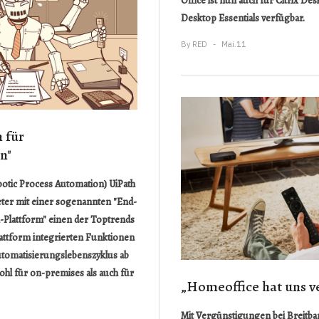
Office ist nun auch für Citrix Des
Desktop Essentials verfügbar.
By
RED
Mai.11
 für
n"
botic Process Automation)
UiPath
ieter mit einer sogenannten "End-
Plattform" einen der Toptrends
lattform integrierten Funktionen
utomatisierungslebenszyklus ab
hl für on-premises als auch für
„Homeoffice hat uns v
Mit Vergünstigungen bei Breitba