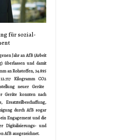
ng für sozial-
ment
genen Jahr an AfB (Arbeit
) überlassen und damit
amm an Rohstoffen, 34.895
 12.717 Kilogramm CO
2
stellung neuer Geräte
er Geräte konnten nach
 Ersatzteilbeschaffung,
inigung durch AfB sogar
sein Engagement und die
r Digitalisierungs- und
on AfB ausgezeichnet.