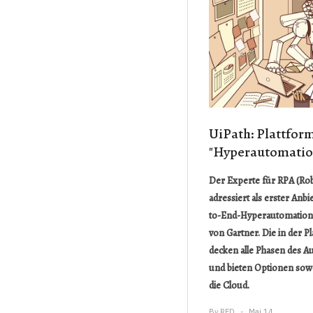
UiPath: Plattform
"Hyperautomatio
Der Experte für RPA (Ro
adressiert als erster Anb
to-End-Hyperautomation-
von Gartner. Die in der P
decken alle Phasen des A
und bieten Optionen sowo
die Cloud.
By
RED
Mai.14