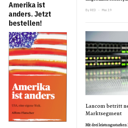
Amerika ist
By
RED
Mai.19
anders. Jetzt
bestellen!
Lancom betritt n
Marktsegment
Mit drei leistungsstarken