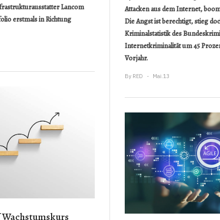
frastrukturausstatter Lancom
Attacken aus dem Internet, boom
olio erstmals in Richtung
Die Angst ist berechtigt, stieg do
Kriminalstatistik des Bundeskrim
Internetkriminalität um 45 Proze
Vorjahr.
By
RED
Mai.13
f Wachstumskurs