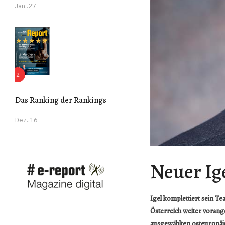
Jän..27
Das Ranking der Rankings
Dez..16
Neuer Ig
Igel komplettiert sein T
Österreich weiter vorang
ausgewählten osteuropäi