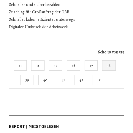
Schneller und sicher bezahlen
Zuschlag für Großauftrag der ÖBB
Schneller laden, effizienter unterwegs
Digitaler Umbruch der Arbeitswelt
Seite 38 von 515
33
34
35
36
37
38
39
40
41
42
REPORT | MEISTGELESEN