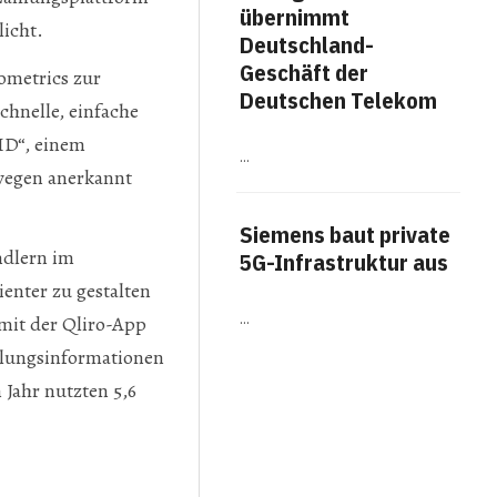
übernimmt
me
icht.
Deutschland-
Fäh
Geschäft der
ometrics zur
Arb
Deutschen Telekom
chnelle, einfache
Work
ID“, einem
…
Titel
rwegen anerkannt
The A
veröf
Ausw
Siemens baut private
Arbei
ndlern im
Erge
5G-Infrastruktur aus
häufi
enter zu gestalten
…
mit der Qliro-App
Am
hlungsinformationen
für
Jahr nutzten 5,6
Bot
…