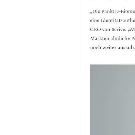
Prev
Next
„Die BankID-Biometri
eine Identitätsauth
CEO von Scrive. „W
Märkten ähnliche Pr
noch weiter auszub