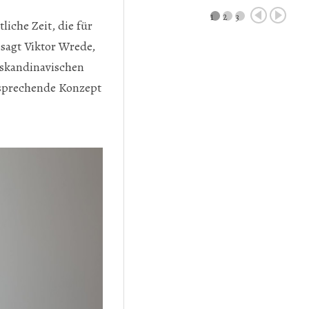
1
2
3
liche Zeit, die für
 sagt Viktor Wrede,
 skandinavischen
rsprechende Konzept