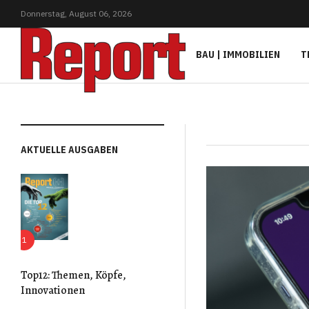
Donnerstag,
August
06,
2026
BAU | IMMOBILIEN
T
AKTUELLE AUSGABEN
Top12: Themen, Köpfe,
Innovationen