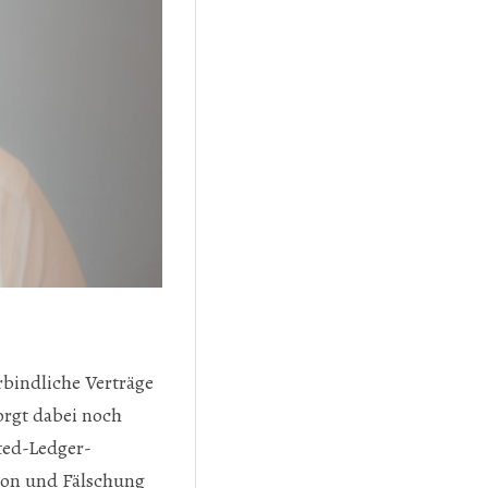
rbindliche Verträge
orgt dabei noch
uted-Ledger-
ion und Fälschung