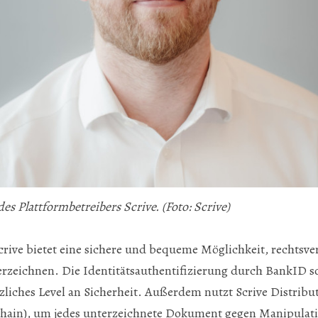
s Plattformbetreibers Scrive. (Foto: Scrive)
crive bietet eine sichere und bequeme Möglichkeit, rechtsve
erzeichnen. Die Identitätsauthentifizierung durch BankID s
tzliches Level an Sicherheit. Außerdem nutzt Scrive Distrib
chain), um jedes unterzeichnete Dokument gegen Manipulat