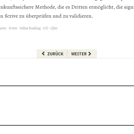
zukunftssichere Methode, die es Dritten ermöglicht, die si
n Scrive zu überprüfen und zu validieren.
natur
Scrive
Online Banking
eID
Qliro
VORHERIGER BEITRAG: UNTERWEGS MIT DER 
NÄCHSTER BEITRAG: ZUSCHLA
ZURÜCK
WEITER