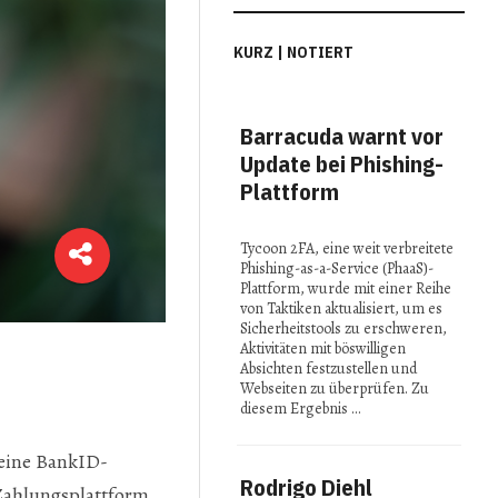
KURZ | NOTIERT
Barracuda warnt vor
MI
Update bei Phishing-
Con
Plattform
Spi
in 
Tycoon 2FA, eine weit verbreitete
Phishing-as-a-Service (PhaaS)-
Bei 
Plattform, wurde mit einer Reihe
2025
von Taktiken aktualisiert, um es
präse
Sicherheitstools zu erschweren,
Fors
Aktivitäten mit böswilligen
reno
Absichten festzustellen und
Insti
Webseiten zu überprüfen. Zu
ihre 
diesem Ergebnis …
Idee
 seine BankID-
Rodrigo Diehl
Stu
 Zahlungsplattform