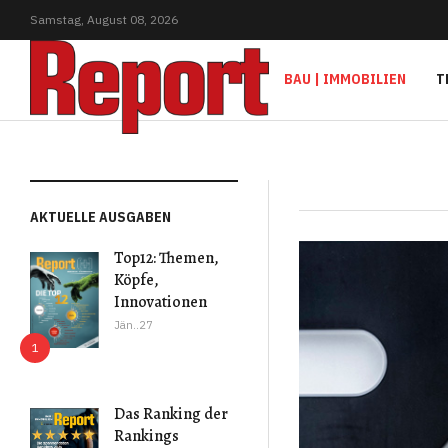
Samstag,
August
08,
2026
BAU | IMMOBILIEN
T
AKTUELLE AUSGABEN
Top12: Themen,
Köpfe,
Innovationen
Jän..27
Das Ranking der
Rankings