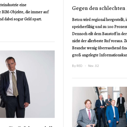
eindustrie eine
Gegen den schlechten
e BIM-Objekte, die immer auf
d dabei sogar Geld spart.
Beton wird regional hergestellt, i
speicherfähig und zu 100 Prozen
Dennoch eilt dem Baustoff in de
nicht der allerbeste Ruf voraus. Z
Branche wenig überraschend find
groß angelegte Informationskam
By
RED
Nov..02