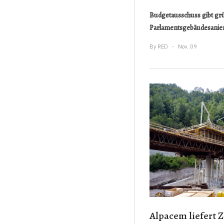
Budgetausschuss gibt grü
Parlamentsgebäudesanie
By
RED
Nov..09
Alpacem liefert 