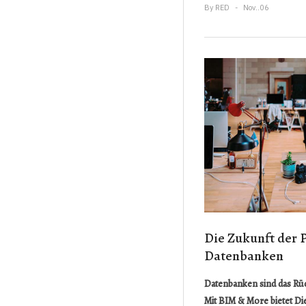
By
RED
Nov..06
Die Zukunft der P
Datenbanken
Datenbanken sind das Rüc
Mit BIM & More bietet D