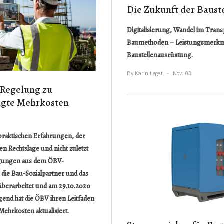
Die Zukunft der Baust
Digitalisierung, Wandel im Tran
Baumethoden – Leistungsmerkm
Baustellenausrüstung.
By
Karin Legat
Nov..03
 Regelung zu
ngte Mehrkosten
 praktischen Erfahrungen, der
en Rechtslage und nicht zuletzt
gungen aus dem ÖBV-
ie Bau-Sozialpartner und das
überarbeitet und am 29.10.2020
end hat die ÖBV ihren Leitfaden
Mehrkosten aktualisiert.