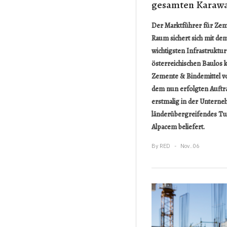
gesamten Karaw
Der Marktführer für Zem
Raum sichert sich mit de
wichtigsten Infrastruktu
österreichischen Baulos 
Zemente & Bindemittel v
dem nun erfolgten Auftra
erstmalig in der Unterne
länderübergreifendes Tu
Alpacem beliefert.
By
RED
Nov..06