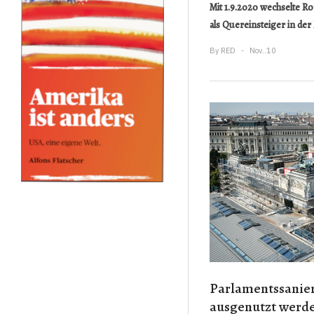
Mit 1.9.2020 wechselte R
als Quereinsteiger in de
By
RED
Nov..10
Parlamentssanier
ausgenutzt werd