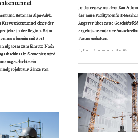
ankentunnel
Im Interview mit dem Bau & Immo
der neue Facilitycomfort-Geschä
ent und Beton im Alpe-Adria
Angerer über neue Geschäftsfelde
m Karawankentunnel eines der
ergebnisorientierter Ausschreib
rprojekte in der Region. Beim
Partnerschaften.
kommen bereits seit 2018
on Alpacem zum Einsatz. Nach
By
Bernd Affenzeller
Nov..05
gsabschluss in Slowenien wird
hmensgeschichte ein
nnelprojekt zur Gänze von