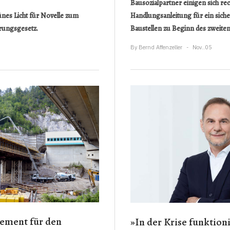
Bausozialpartner einigen sich rech
Handlungsanleitung für ein siche
nes Licht für Novelle zum
Baustellen zu Beginn des zweite
rungsgesetz.
By
Bernd Affenzeller
Nov..05
Zement für den
»In der Krise funktioni