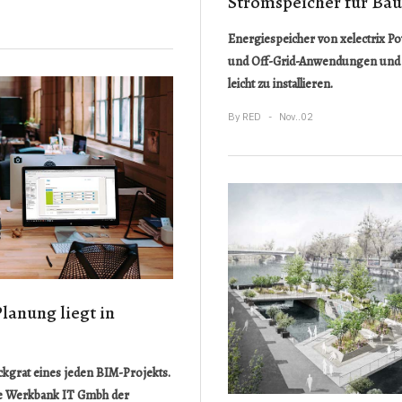
Stromspeicher für Bau
Energiespeicher von xelectrix Po
und Off-Grid-Anwendungen und s
leicht zu installieren.
By
RED
Nov..02
lanung liegt in
kgrat eines jeden BIM-Projekts.
ie Werkbank IT Gmbh der