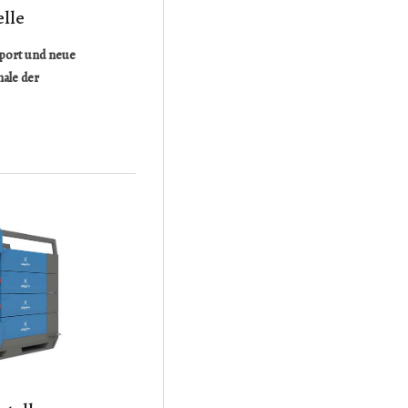
elle
sport und neue
ale der