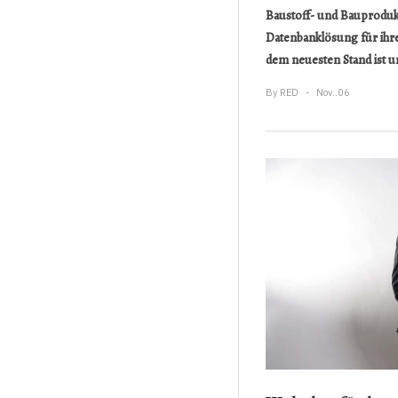
Baustoff- und Bauprodukt
Datenbanklösung für ihr
dem neuesten Stand ist un
By
RED
Nov..06