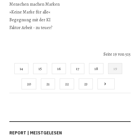
Menschen machen Marken
»Keine Marke für alle«
Begegnung mit der KI
Faktor Arbeit - zu teuer?
Seite 19 von 515
14
15
16
17
18
19
20
21
22
23
REPORT | MEISTGELESEN