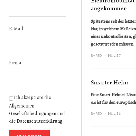
Elektromobilität 
angekommen
Spätestens seit der letzt
E-Mail
klar, in welchem Maße ko
eines unkontrollierten, 
gesetzt werden müssen.
By
RED
März.17
Firma
Smarter Helm
Eine Smart-Helmet-Lösun
Ich akzeptiere die
4.0 ist für den europäisch
Allgemeinen
Geschäftsbedingungen
und
By
RED
März.16
die
Datenschutzerklärung