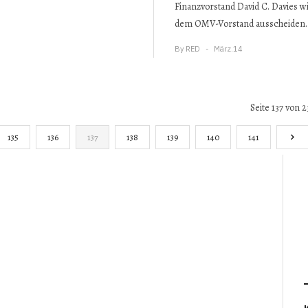
Finanzvorstand David C. Davies w
dem OMV-Vorstand ausscheiden.
By
RED
März.14
Seite 137 von 2
135
136
137
138
139
140
141