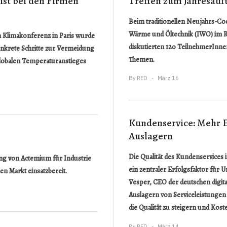
ist bei den Firmen
Treffen zum Jahresauf
Beim traditionellen Neujahrs-Cock
Wärme und Öltechnik (IWO) im Ri
en Klimakonferenz in Paris wurde
diskutierten 120 TeilnehmerInnen
nkrete Schritte zur Vermeidung
Themen.
globalen Temperaturanstieges
By
RED
März.16
Kundenservice: Mehr E
Auslagern
Die Qualität des Kundenservices 
g von Actemium für Industrie
ein zentraler Erfolgsfaktor für 
en Markt einsatzbereit.
Vesper, CEO der deutschen digit
Auslagern von Serviceleistungen
die Qualität zu steigern und Kost
By
RED
März.14