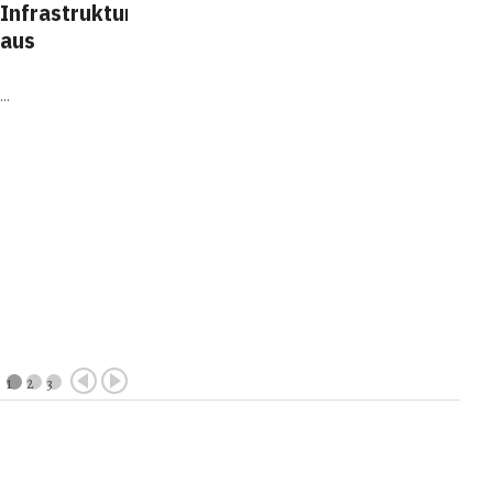
Infrastruktur
auf den
Das spiegelt sich in
Arbeitsmarkt
der Stimmung
aus
befasst. Die
wider: Nur vier von
Ergebnisse
zehn
widersprechen der
mittelständischen
…
häufig …
Unternehmen sind
mit der
allgemeinen
Situation
AmCham-
zufrieden, 39 …
Empfang für
scheidende
Botschafterin
…
1
2
3