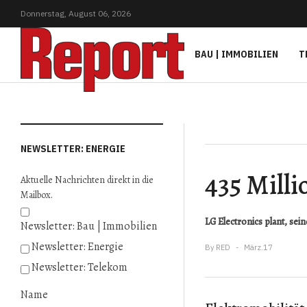
Donnerstag,
August
06,
2026
BAU | IMMOBILIEN
T
NEWSLETTER: ENERGIE
435 Milli
Aktuelle Nachrichten direkt in die
Mailbox.
LG Electronics plant, sei
Newsletter: Bau | Immobilien
Newsletter: Energie
By
RED
März.17
Newsletter: Telekom
Name