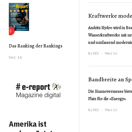
Kraftwerke mode
Andritz Hydro wird in Bra
Wasserkraftwerke mit ne
und umfassend modernis
Das Ranking der Rankings
By
RED
März.16
Dez..16
Bandbreite an S
Die Hannovermesse bietet 
Platz für die »Energy«.
By
RED
März.16
Amerika ist