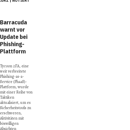
KURZ | NOTIERT
Barracuda
MIT Europe
Schutz
warnt vor
Conference 2025:
gegen Chef-
Update bei
Spitzenforscher:innen
Betrug
Phishing-
in Wien
Plattform
41 % der
Unternehmen
Bei der MIT
waren bereits von
Europe
Tycoon 2FA, eine
Cyberangriffen
Conference 2025
weit verbreitete
durch E-Mail
am 26. und 27.
Phishing-as-a-
Compromise oder
März 2025
Service (PhaaS)-
CEO Fraud
präsentieren in
Plattform, wurde
betroffen. Dabei
Wien sieben
mit einer Reihe von
werden
Forscher:innen des
Taktiken
Mitarbeiter*innen
renommierten
aktualisiert, um es
dazu verleitet, eine
Massachusetts
Sicherheitstools zu
gefälschte
Institute of
erschweren,
Rechnung zu
Technology (MIT)
Aktivitäten mit
bezahlen oder eine
ihre innovativen
böswilligen
nicht autorisierte
Technologien,
Absichten
Transaktion von …