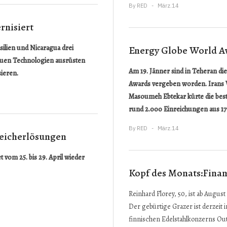
By
RED
März.14
rnisiert
silien und Nicaragua drei
Energy Globe World Aw
uen Technologien ausrüsten
Am 19. Jänner sind in Teheran di
ieren.
Awards vergeben worden. Irans V
Masoumeh Ebtekar kürte die bes
rund 2.000 Einreichungen aus 17
By
RED
März.14
peicherlösungen
vom 25. bis 29. April wieder
Kopf des Monats:Fina
Reinhard Florey, 50, ist ab Augu
Der gebürtige Grazer ist derzeit 
finnischen Edelstahlkonzerns Ou