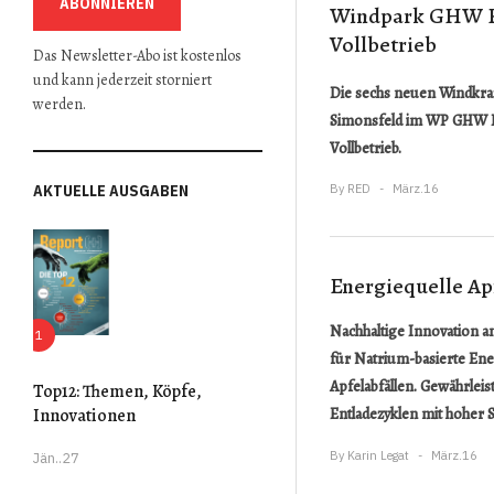
ABONNIEREN
Windpark GHW Ra
Vollbetrieb
Das Newsletter-Abo ist kostenlos
und kann jederzeit storniert
Die sechs neuen Windkra
werden.
Simonsfeld im WP GHW Ra
Vollbetrieb.
AKTUELLE AUSGABEN
By
RED
März.16
Energiequelle Ap
Nachhaltige Innovation am
für Natrium-basierte En
Apfelabfällen. Gewährleis
Top12: Themen, Köpfe,
Innovationen
Entladezyklen mit hoher St
By
Karin Legat
März.16
Jän..27