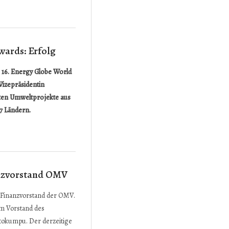
ards: Erfolg
e 16. Energy Globe World
izepräsidentin
ten Umweltprojekte aus
7 Ländern.
nzvorstand OMV
st Finanzvorstand der OMV.
im Vorstand des
tokumpu. Der derzeitige