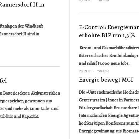
nnersdorf II in
E-Control: Energiemar
ftanlagen der Windkraft
nnersdorf II sind in
erhöhte BIP um 1,3 %
Strom- und Gasmarktliberalisier
österreichisches Bruttoinlandsp
und schuf 17.000 neue Jobs.
By
RED
März.14
Energie bewegt MCI
fel
Die »Unternehmerische Hochsc
 Batteriesektor: Aktivmaterialien
Center war im Jänner in Partners
ergiespeicher, gewonnen aus
Fördergesellschaft Erneuerbare
tet sind mehr als 1.000 Lade- und
Internationalen Energie Agentur 
abilität und Kapazität.
hochkarätigen Konferenz zum Th
Energiegewinnung aus Biomass