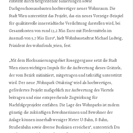
entsteht durch tiefgreifende Sanierungen sowie
Dachgeschossausbauten hochwertiger neuer Wohnraum. Die
Stadt Wien unterstützt das Projekt, das ein neues Vorzeige-Beispiel
für qualitätsvolle innerstädtische Verdichtung darstellen wird, bei
Gesamtkosten von rund 13,2 Mio. Euro mit Fördermitteln im
Ausmaß von 5,7 Mio. Euro“, hielt Wohnbaustadtrat Michael Ludwig,
Präsident des wohnfonds_wien, fest.
„Mit dem Blocksanierungsgebiet Roseggergasse setzt die Stadt
Wien einen wichtigen Impuls für die Aufwertung dieses Grätzels,
der vom Bezirk mitinitiiert, mitgetragen und tatkräftig unterstützt
wird. Der neue ,Wohnpark Ottakring‘ wird als hochwertiges,
gefördertes Projekt maßgeblich zur Aufwertung des Viertels
beitragen und eine entsprechende Zugwirkung für
Nachfolgeprojekte entfalten. Die Lage des Wohnparks ist zudem
günstig: die zukünftigen Bewohnerinnen und Bewohner der
Anlage können innerhalb weniger Meter U-Bahn, S-Bahn,
Straßenbahn sowie diverse Buslinien erreichen“, unterstrich Eva