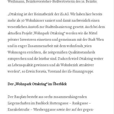
Weißmann, Bezirksvorsteher-Stellvertreterin des 16. Bezirks.
„Ottakring ist der Heimatbezirk der ifa AG. Wir haben hier bereits
mehr als 30 Wohnhäuser saniert und damit nachweislich einen
wesentlichen Anstoß zur Stadtteilsanierung gesetzt. Auch bei dem
aktuellen Projekt ,Wohnpark Ottakring“ werden wir die Mittel
privater Investoren einsetzen und gemeinsam mit der Stadt Wien
und in enger Zusammenarbeit mit dem wohnfonds_wien
Wohnungen errichten, die zeitgemäßen Qualitätsstandards
entsprechen und die leistbar sind. Dadurch wird Ottakring weiter
an Lebensqualität gewinnen und als Wohnbezirk attraktiver
werden“, so Erwin Soravia, Vorstand der ifa-Finanzgruppe.
Der „Wohnpark Ottakring“ im Überblick
Der Bauplatz besteht aus sechs zusammenhängenden
Liegenschaften im Bau­block Huttengasse – Rankgasse –
Enenkelstraße – Wiesberggasse sowie der auf der gegen­