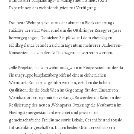
Brandstätter Bauplanungs- & Management GmbH, sowie
ExpertInnen des wohnfonds_wien zur Verfügung.
Das neue Wohnprojekt ist aus der aktuellen Blocksanierungs-
Initiative der Stadt Wien rund um die Ottakringer Roseggergasse
hervorgegangen. Die sieben Bauplätze auf dem ehemaligen
Fabriksgelände befinden sich im Eigentum mehrerer Bauherren-
Konsortien, die von der ifa-Finanzgruppe vertreten werden.
„Alle Projekte, die vom wohnfonds_wien in Kooperation mit der ifa-
Finanzgruppe bauplatzübergreifend einem einheitlichen
Wohnpark-Konzept zugeführt wurden, erfüllen die hohen
Qualitäten, die die Stadt Wien im Gegenzug für den Einsatz von
Wohnbauförderungsmitteln verlangt. So werden im Rahmen der
Realisierung des neuen ,Wohnparks Ottakring‘ die Neubauten im
Niedrigstenergiestandard errichtet und private und
gemeinschaftliche Freiräume sowie Lokale, Geschäfte und soziale
Infrastruktur geschaffen. In den beiden Gründerzeithäusern