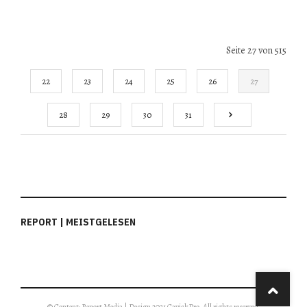
Seite 27 von 515
22
23
24
25
26
27
28
29
30
31
REPORT | MEISTGELESEN