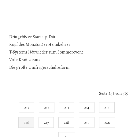
Drittgrößter Start-up-Exit
Kopf des Monats: Der Heimkehrer
T-Systems lädt wieder zum Sommerevent
Volle Kraft voraus
Die große Umfrage: Schulreform
Seite 236 von 515
231
232
233
234
235
236
237
238
239
240