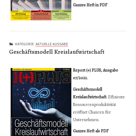
Ganzes Heft in PDF
KATEGORIE:
AKTUELLE AUSGABE
Geschäftsmodell Kreislaufwirtschaft
Repor
t (+) PLUS, Ausgabe
07/2021.
Geschäftsmodell
Kreislaufwirtschaft.
Effiziente
Ressourcenproduktivität
eröffnet Chancen für
Unternehmen.
Ganzes Heft als PDF