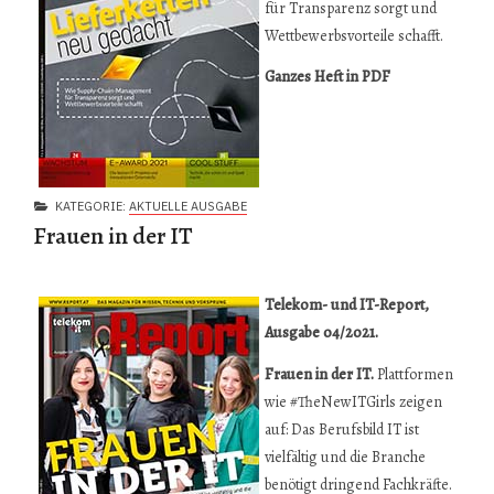
für Transparenz sorgt und
Wettbewerbsvorteile schafft.
Ganzes Heft in PDF
KATEGORIE:
AKTUELLE AUSGABE
Frauen in der IT
Te
lekom- und IT-Report,
Ausgabe 04/2021.
Frauen in der IT.
Plattformen
wie #TheNewITGirls zeigen
auf: Das Berufsbild IT ist
vielfältig und die Branche
benötigt dringend Fachkräfte.