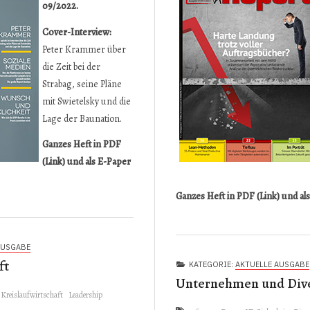
09/2022.
Cover-Interview:
Peter Krammer über
die Zeit bei der
Strabag, seine Pläne
mit Swietelsky und die
Lage der Baunation.
Ganzes Heft in PDF
(Link)
und als
E-Paper
Ganzes Heft in PDF (Link)
und al
AUSGABE
ft
KATEGORIE:
AKTUELLE AUSGABE
Unternehmen und Dive
Kreislaufwirtschaft
Leadership