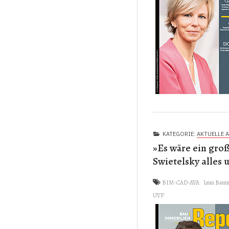
KATEGORIE:
AKTUELLE 
»Es wäre ein groß
Swietelsky alles
BIM-CAD-AVA
Lean Baum
UVP