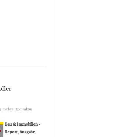
oller
g
tiefbau
Konjunktur
Bau & Immobilien -
Report, Ausgabe