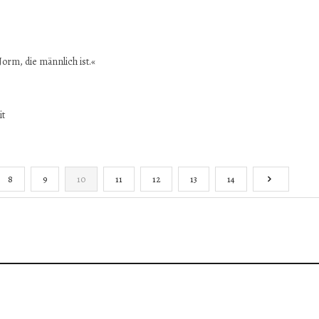
orm, die männlich ist.«
it
8
9
10
11
12
13
14