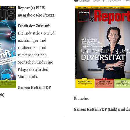
software
Daten
IT-Sicherheit
Diver
Report (+) PLUS,
Ausgabe 07&08/2022.
Fabrik der Zukunft.
Die Industrie 5.0 wird
nachhaltiger und
resilienter – und
rückt wieder den
Menschen und seine
Fähigkeiten in den
Mittelpunkt.
Ganzes Heft in PDF
nk)
Branche.
Ganzes Heft in PDF (Link)
und al