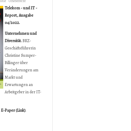
sität
Urheberrecht
Telekom - und IT -
Report, Ausgabe
04/2022.
Unternehmen und
Diversität.
BRZ-
Geschäftsführerin
Christine Sumper-
Billinger über
Veränderungen am
Markt und
Erwartungen an
Arbeitgeber in der IT-
s
E-Paper (Link)
.