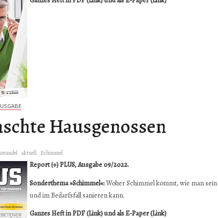
Ganzes Heft in PDF (Link)
und als
E-Paper (Link)
AUSGABE
schte Hausgenossen
awandel
aktuell
Schimmel
Report (+) PLUS, Ausgabe 09/2022.
Sonderthema »Schimmel«:
Woher Schimmel kommt, wie man sein
und im Bedarfsfall sanieren kann.
Ganzes Heft in PDF (Link)
und als
E-Paper (Link)