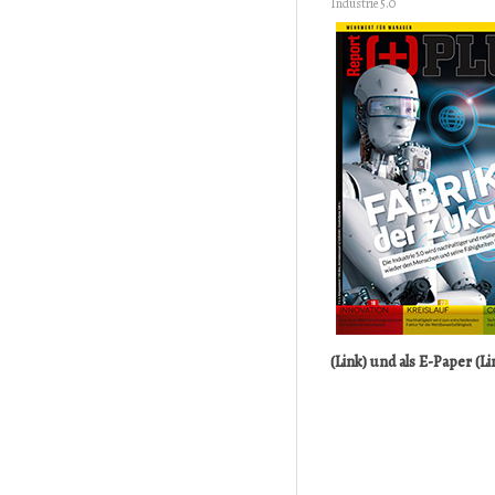
Industrie 5.0
(Link)
und als
E-Paper (Li