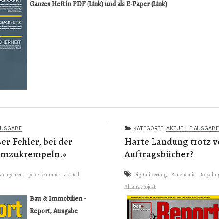
Ganzes Heft in PDF (Link)
und als
E-Paper (Link)
AUSGABE
KATEGORIE:
AKTUELLE AUSGABE
er Fehler, bei der
Harte Landung trotz v
 umzukrempeln.«
Auftragsbücher?
anagement
peter krammer
aktuell
Digitalisierung
Bauchemie
Recyclin
Allianzprojekt
Bau & Immobilien -
Report, Ausgabe