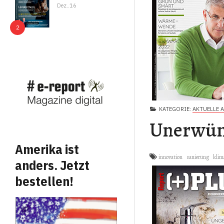
Dez..16
KATEGORIE:
AKTUELLE 
Unerwün
Amerika ist
innovation
sanierung
klim
anders. Jetzt
bestellen!