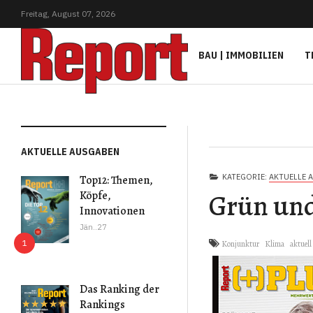
Freitag,
August
07,
2026
BAU | IMMOBILIEN
T
AKTUELLE AUSGABEN
KATEGORIE:
AKTUELLE 
Top12: Themen,
Grün un
Köpfe,
Innovationen
Jän..27
Konjunktur
Klima
aktuell
Das Ranking der
Rankings