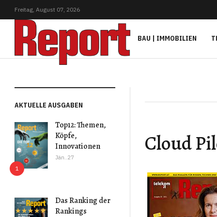
Freitag,
August
07,
2026
BAU | IMMOBILIEN
T
AKTUELLE AUSGABEN
Top12: Themen,
Cloud Pil
Köpfe,
Innovationen
Jän..27
Das Ranking der
Rankings