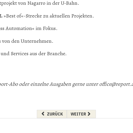
tprojekt von Nagarro in der U-Bahn.
.
»Best of«-Strecke zu aktuellen Projekten.
ss Automation« im Fokus.
 von den Unternehmen.
und Services aus der Branche.
eport-Abo oder einzelne Ausgaben gerne unter
office@report.
VORHERIGER BEITRAG: ENERGIEGEMEINSCHAF
NÄCHSTER BEITRAG: BAU-GEZ
ZURÜCK
WEITER