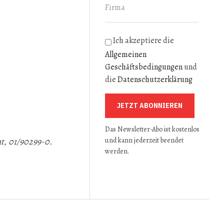
Ich akzeptiere die
Allgemeinen
Geschäftsbedingungen
und
die
Datenschutzerklärung
JETZT ABONNIEREN
Das Newsletter-Abo ist kostenlos
at
, 01/90299-0.
und kann jederzeit beendet
werden.
TEN
WITSCHER