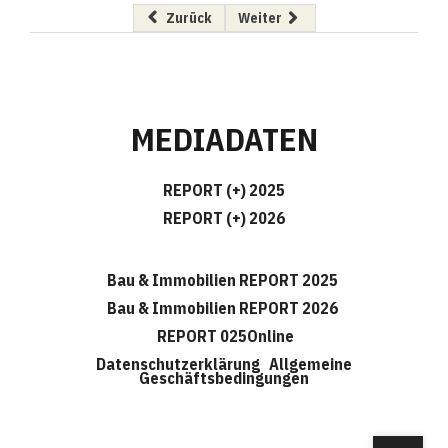
Vorheriger Beitrag: Weichen stellen
Nächster Beitrag: Energiegutsc
Zurück
Weiter
MEDIADATEN
REPORT (+) 2025
REPORT (+) 2026
Bau & Immobilien REPORT 2025
Bau & Immobilien REPORT 2026
REPORT 025Online
Datenschutzerklärung
Allgemeine
Geschäftsbedingungen