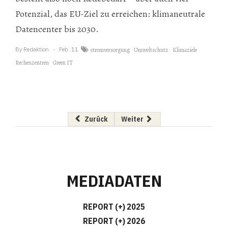
Potenzial, das EU-Ziel zu erreichen: klimaneutrale
Datencenter bis 2030.
By
Redaktion
Feb..11
stromversorgung
Umweltschutz
Klimaziele
Rechenzentren
Green IT
Vorheriger Beitrag: Konica Minolta: Neues Upg
Nächster Beitrag: msg Plaut Au
Zurück
Weiter
MEDIADATEN
REPORT (+) 2025
REPORT (+) 2026