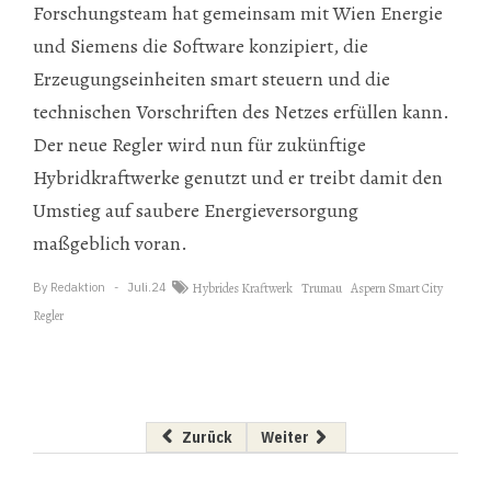
Forschungsteam hat gemeinsam mit Wien Energie
und Siemens die Software konzipiert, die
Erzeugungseinheiten smart steuern und die
technischen Vorschriften des Netzes erfüllen kann.
Der neue Regler wird nun für zukünftige
Hybridkraftwerke genutzt und er treibt damit den
Umstieg auf saubere Energieversorgung
maßgeblich voran.
By
Redaktion
Juli.24
Hybrides Kraftwerk
Trumau
Aspern Smart City
Regler
Vorheriger Beitrag: OMV: LNG-Vertrag und Gas
Nächster Beitrag: E-Mobilität 
Zurück
Weiter