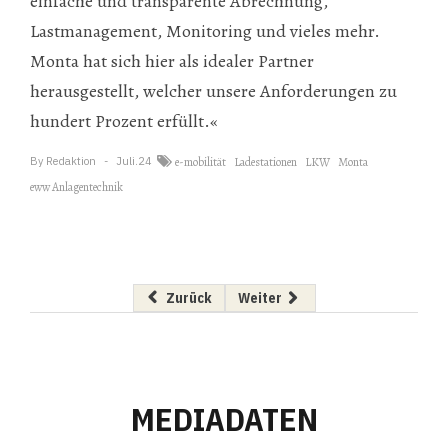
einfache und transparente Abrechnung,
Lastmanagement, Monitoring und vieles mehr.
Monta hat sich hier als idealer Partner
herausgestellt, welcher unsere Anforderungen zu
hundert Prozent erfüllt.«
By
Redaktion
Juli.24
e-mobilität
Ladestationen
LKW
Monta
eww Anlagentechnik
Vorheriger Beitrag: Kleines Kästchen, große 
Nächster Beitrag: EEA-Spitzent
Zurück
Weiter
MEDIADATEN