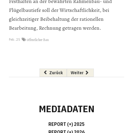
Festhalten an der bewährten Rahmenbau- und
Flügelbautiefe soll der Wirtschaftlichkeit, bei
gleichzeitiger Beibehaltung der rationellen
Bearbeitung, Rechnung getragen werden.
Feb..25
öffentlicher Bau
Vorheriger Beitrag: 17 Millionen frisches Geld
Nächster Beitrag: Düstere Auss
Zurück
Weiter
MEDIADATEN
REPORT (+) 2025
REPORT (+) 2026