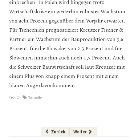
einbrechen. In Polen wird hingegen trotz
Wirtschaftskrise ein weiterhin robustes Wachstum
von acht Prozent gegenüber dem Vorjahr erwartet.
Für Tschechien prognostiziert Kreutzer Fischer &
Partner ein Wachstum der Bauproduktion von 3,6
Prozent, für die Slowakei von 2,3 Prozent und für
Slowenien immerhin auch noch 0,7 Prozent. Auch
die Schweizer Bauwirtschaft soll laut Kreutzer mit
einem Plus von knapp einem Prozent mit einem
blauen Auge davonkommen.
Feb..24
Rohstoffe
Vorheriger Beitrag: Bau 2009: Fenster und Tür
Nächster Beitrag: Sternenstaub 
Zurück
Weiter