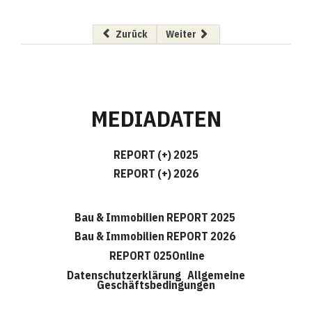
Vorheriger Beitrag: Bechtle: Zusammenführung
Nächster Beitrag: Trends, die de
Zurück
Weiter
MEDIADATEN
REPORT (+) 2025
REPORT (+) 2026
Bau & Immobilien REPORT 2025
Bau & Immobilien REPORT 2026
REPORT 025Online
Datenschutzerklärung
Allgemeine
Geschäftsbedingungen