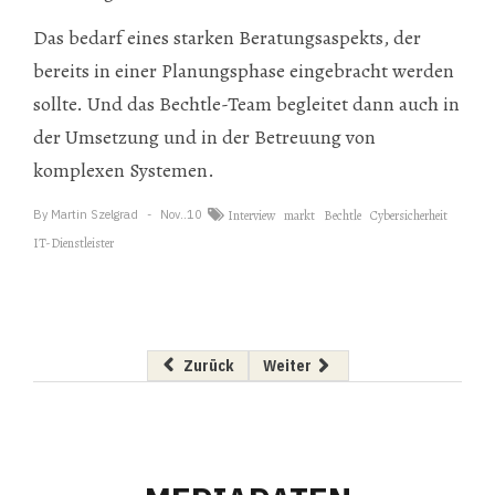
Das bedarf eines starken Beratungsaspekts, der
bereits in einer Planungsphase eingebracht werden
sollte. Und das Bechtle-Team begleitet dann auch in
der Umsetzung und in der Betreuung von
komplexen Systemen.
By
Martin Szelgrad
Nov..10
Interview
markt
Bechtle
Cybersicherheit
IT-Dienstleister
Vorheriger Beitrag: DevOps ganzheitlich geda
Nächster Beitrag: Best of: mobi
Zurück
Weiter