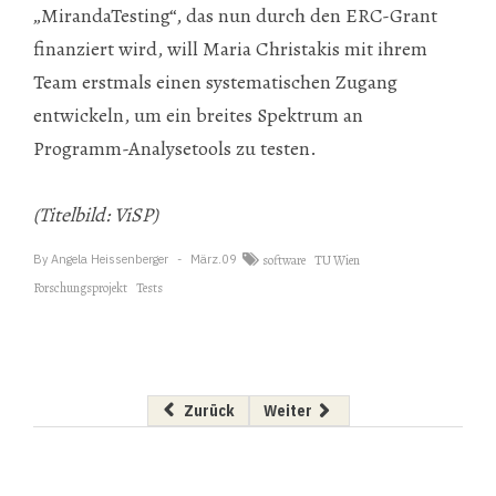
„MirandaTesting“, das nun durch den ERC-Grant
finanziert wird, will Maria Christakis mit ihrem
Team erstmals einen systematischen Zugang
entwickeln, um ein breites Spektrum an
Programm-Analysetools zu testen.​
(Titelbild: ViSP)
By
Angela Heissenberger
März.09
software
TU Wien
Forschungsprojekt
Tests
Vorheriger Beitrag: Neues Geschäftsführer-Tr
Nächster Beitrag: UX - Irrtümer
Zurück
Weiter