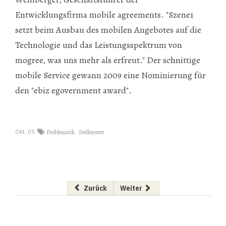
Entwicklungsfirma mobile agreements. "Szene1
setzt beim Ausbau des mobilen Angebotes auf die
Technologie und das Leistungsspektrum von
mogree, was uns mehr als erfreut." Der schnittige
mobile Service gewann 2009 eine Nominierung für
den "ebiz egovernment award".
Okt..05
Problematik
Stellenwert
Vorheriger Beitrag: Projekterfolg zum Mieten
Nächster Beitrag: "Zeigen, wie g
Zurück
Weiter