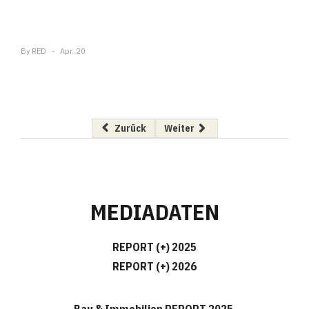
By
RED
Apr..20
Vorheriger Beitrag: Effizienz im Homeoffice: 1
Nächster Beitrag: Nagarro Sofo
Zurück
Weiter
MEDIADATEN
REPORT (+) 2025
REPORT (+) 2026