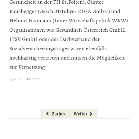
Gesundheit an der FH St.Pölten), Günter
Rauchegger (Geschäftsführer ELGA GmbH) und
Helmut Naumann (Leiter Wirtschaftspolitik WKW).
Organisationen wie Gesundheit Österreich GmbH,
ITSV GmbH oder der Dachverband der
Sozialversicherungsträger waren ebenfalls
hochkarätig vertreten und nutzen die Möglichkeit
zur Vernetzung.
By
RED
März.23
Vorheriger Beitrag: Bechtle wächst um über 2
Nächster Beitrag: Blockchain in 
Zurück
Weiter