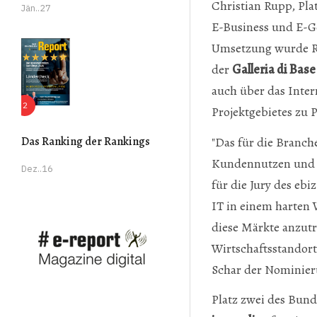
Christian Rupp, Pla
Jän..27
E-Business und E-Go
Umsetzung wurde Ros
der
Galleria di Bas
auch über das Inter
Projektgebietes zu
"Das für die Branch
Das Ranking der Rankings
Kundennutzen und s
Dez..16
für die Jury des eb
IT in einem harten 
diese Märkte anzutr
Wirtschaftsstandort
Schar der Nominie
Platz zwei des Bund