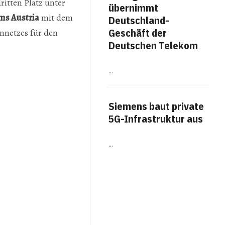
itten Platz unter
übernimmt
me
ms Austria
mit dem
Deutschland-
Fäh
Geschäft der
nnetzes für den
Arb
Deutschen Telekom
Work
…
Titel
The A
veröf
Ausw
Siemens baut private
Arbei
D GEKÜRT
N NIEDERÖSTERREICH GEKÜRT
Erge
5G-Infrastruktur aus
häufi
…
Am
für
Bot
…