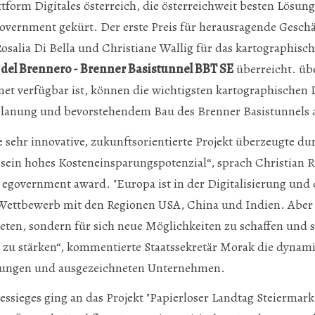
ttform Digitales österreich, die österreichweit besten Lösun
vernment gekürt. Der erste Preis für herausragende Geschä
alia Di Bella und Christiane Wallig für das kartographisc
e del Brennero - Brenner Basistunnel BBT SE
überreicht. übe
net verfügbar ist, können die wichtigsten kartographischen
 Planung und bevorstehendem Bau des Brenner Basistunnels
e sehr innovative, zukunftsorientierte Projekt überzeugte d
ein hohes Kosteneinsparungspotenzial“, sprach Christian R
iz egovernment award. "Europa ist in der Digitalisierung und
Wettbewerb mit den Regionen USA, China und Indien. Aber g
eten, sondern für sich neue Möglichkeiten zu schaffen und 
 zu stärken“, kommentierte Staatssekretär Morak die dynam
rungen und ausgezeichneten Unternehmen.
essieges ging an das Projekt "Papierloser Landtag Steiermar