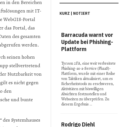
gen in den Bereichen
ftslösungen mit IT-
KURZ | NOTIERT
he WebGIS-Portal
r das Portal, das
Barracuda warnt vor
MI
 Daten des gesamten
Update bei Phishing-
Con
 abgerufen werden.
Plattform
Spi
in 
urch seinen hohen
Tycoon 2FA, eine weit verbreitete
upp stellvertretend
Phishing-as-a-Service (PhaaS)-
Bei 
 der Nutzbarkeit von
Plattform, wurde mit einer Reihe
2025
von Taktiken aktualisiert, um es
präse
ilt es nicht gegen
Sicherheitstools zu erschweren,
Fors
Aktivitäten mit böswilligen
so den
reno
Absichten festzustellen und
Insti
ische und bunte
Webseiten zu überprüfen. Zu
ihre 
diesem Ergebnis …
Idee
k“ des Systemhauses
Rodrigo Diehl
Stu