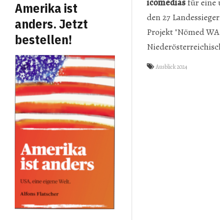
icomedias
für eine
Amerika ist
den 27 Landessieger
anders. Jetzt
Projekt "Nömed WAN
bestellen!
Niederösterreichis
Ausblick 2024