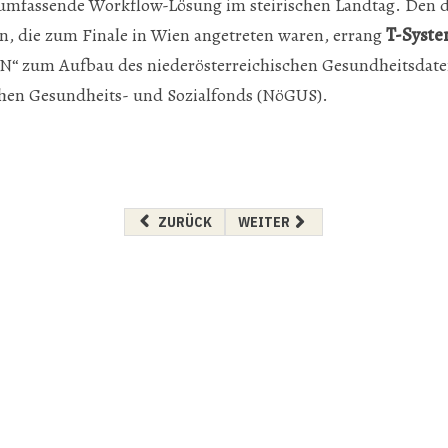
 umfassende Workflow-Lösung im steirischen Landtag. Den dr
n, die zum Finale in Wien angetreten waren, errang
T-Syste
“ zum Aufbau des niederösterreichischen Gesundheitsdate
chen Gesundheits- und Sozialfonds (NöGUS).
VORHERIGER BEITRAG: SIEGER IM BURGENLAN
NÄCHSTER BEITRAG: SIEGER I
ZURÜCK
WEITER