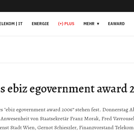
ELEKOM | IT
ENERGIE
(+) PLUS
MEHR
EAWARD
es ebiz egovernment award 
s "ebiz egovernment award 2006“ stehen fest. Donnerstag A
Anwesenheit von Staatsekretär Franz Morak, Fred Vavrousek,
nst Stadt Wien, Gernot Schieszler, Finanzvorstand Telekom