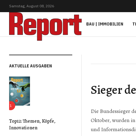
Samstag,
August
08,
2026
BAU | IMMOBILIEN
T
AKTUELLE AUSGABEN
Sieger d
Die Bundessieger de
Oktober, wurden in 
Top12: Themen, Köpfe,
Innovationen
und Informationsdie