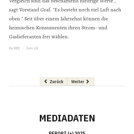
Vergleich sind das beschämend niedrige Werte",
sagt Vorstand Graf. "Es besteht noch viel Luft nach
oben." Seit über einem Jahrzehnt können die
heimischen Konsumenten ihren Strom- und
Gaslieferanten frei wählen.
By
RED
Juni.24
Vorheriger Beitrag: "Energiestrategie muss 
Nächster Beitrag: Frischer Wind
Zurück
Weiter
MEDIADATEN
REPORT (+) 2025