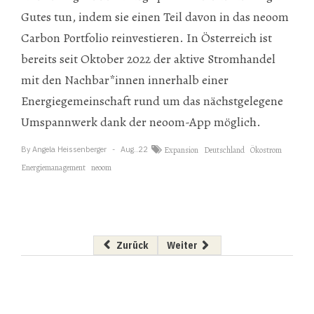
Gutes tun, indem sie einen Teil davon in das neoom
Carbon Portfolio reinvestieren. In Österreich ist
bereits seit Oktober 2022 der aktive Stromhandel
mit den Nachbar*innen innerhalb einer
Energiegemeinschaft rund um das nächstgelegene
Umspannwerk dank der neoom-App möglich.
By
Angela Heissenberger
Aug..22
Expansion
Deutschland
Ökostrom
Energiemanagement
neoom
Vorheriger Beitrag: Verstärkung fürs Manage
Nächster Beitrag: Speichern, s
Zurück
Weiter