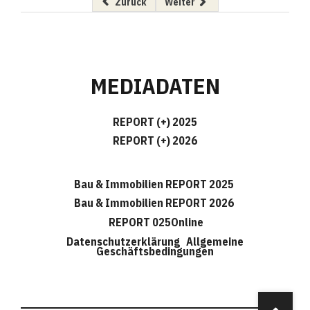
Vorheriger Beitrag: Strom weg - was dann?
Nächster Beitrag: Wasserkraftw
Zurück
Weiter
MEDIADATEN
REPORT (+) 2025
REPORT (+) 2026
Bau & Immobilien REPORT 2025
Bau & Immobilien REPORT 2026
REPORT 025Online
Datenschutzerklärung
Allgemeine
Geschäftsbedingungen