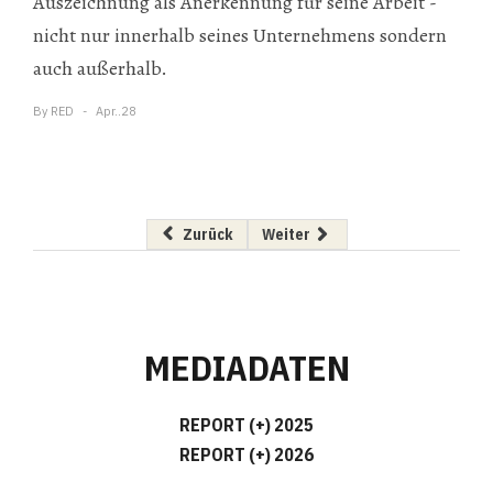
Auszeichnung als Anerkennung für seine Arbeit -
nicht nur innerhalb seines Unternehmens sondern
auch außerhalb.
By
RED
Apr..28
Vorheriger Beitrag: Der Apfel auf dem Weg zu
Nächster Beitrag: Smart Meter: 
Zurück
Weiter
MEDIADATEN
REPORT (+) 2025
REPORT (+) 2026