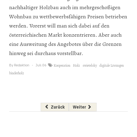
nachhaltiger Holzbau auch im mehrgeschoßigen
Wohnbau zu wettbewerbsfähigen Preisen betrieben
werden. Vorerst will man sich dabei auf den
österreichischen Markt konzentrieren. Aber auch
eine Ausweitung des Angebotes über die Grenzen
hinweg sei durchaus vorstellbar.
By
Redaktion
Juli.06
Kooperation
Holz
swietelsky
digitale Lösungen
binderholz
Vorheriger Beitrag: Ökobilanzdaten auf Knopf
Nächster Beitrag: Steinbacher 
Zurück
Weiter