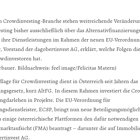
en Crowdinvesting-Branche stehen weitreichende Veränderu
ing bisher ausschließlich über das Alternativfinanzierungs
g ihre Dienstleistungen im Rahmen der neuen EU-Verordnu
 Vorstand der dagobertinvest AG, erklärt, welche Folgen di
wdinvestoren hat.
rbauer. Bildnachweis: feel image/Felicitas Matern)
dlage für Crowdinvesting dient in Österreich seit Jahren das
ungsgesetz, kurz AltFG. In diesem Rahmen investiert die Cr
angdarlehen in Projekte. Die EU-Verordnung für
sdienstleister, ECSP, bringt nun neue Beteiligungsmöglich
s einige österreichische Plattformen den dafür notwendigen 
marktaufsicht (FMA) beantragt – darunter die auf Immobili
ertinvest AG.