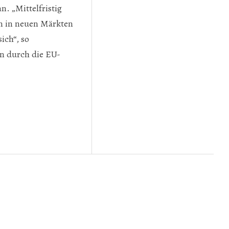
. „Mittelfristig
n in neuen Märkten
ich“, so
en durch die EU-
T – BETON TUT GUT – BETON IST GUT?