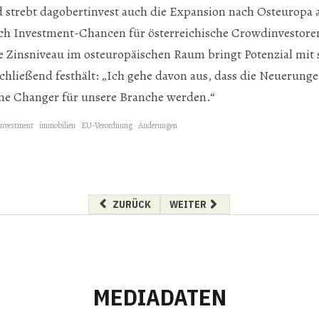
strebt dagobertinvest auch die Expansion nach Osteuropa an
uch Investment-Chancen für österreichische Crowdinvestore
 Zinsniveau im osteuropäischen Raum bringt Potenzial mit s
chließend festhält: „Ich gehe davon aus, dass die Neuerung
me Changer für unsere Branche werden.“
investment
immobilien
EU-Verordnung
Änderungen
VORHERIGER BEITRAG: ETHOUSE-AWARD 2022
NÄCHSTER BEITRAG: BETONT GU
ZURÜCK
WEITER
MEDIADATEN