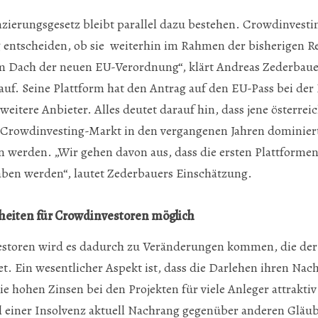
nzierungsgesetz bleibt parallel dazu bestehen. Crowdinvest
 entscheiden, ob sie weiterhin im Rahmen der bisherigen R
em Dach der neuen EU-Verordnung“, klärt Andreas Zederbaue
auf. Seine Plattform hat den Antrag auf den EU-Pass bei der
 weitere Anbieter. Alles deutet darauf hin, dass jene österrei
 Crowdinvesting-Markt in den vergangenen Jahren dominiert
 werden. „Wir gehen davon aus, dass die ersten Plattformen
ben werden“, lautet Zederbauers Einschätzung.
rheiten für Crowdinvestoren möglich
storen wird es dadurch zu Veränderungen kommen, die der 
et. Ein wesentlicher Aspekt ist, dass die Darlehen ihren Nac
 hohen Zinsen bei den Projekten für viele Anleger attraktiv
 einer Insolvenz aktuell Nachrang gegenüber anderen Gläub