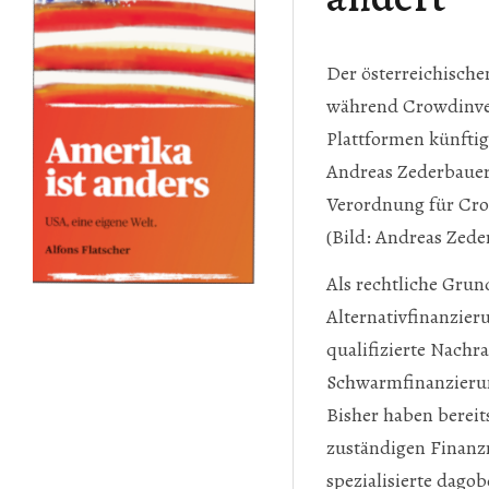
Der österreichisch
während Crowdinvest
Plattformen künfti
Andreas Zederbauer,
Verordnung für Cro
(Bild: Andreas Zede
Als rechtliche Grun
Alternativfinanzier
qualifizierte Nachr
Schwarmfinanzierung
Bisher haben bereit
zuständigen Finanz
spezialisierte dagob