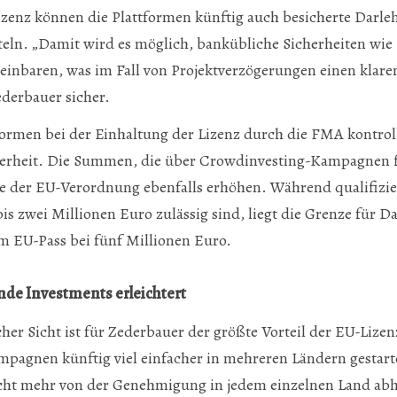
izenz können die Plattformen künftig auch besicherte Darle
eln. „Damit wird es möglich, bankübliche Sicherheiten wie
einbaren, was im Fall von Projektverzögerungen einen klaren
Zederbauer sicher.
formen bei der Einhaltung der Lizenz durch die FMA kontroll
erheit. Die Summen, die über Crowdinvesting-Kampagnen f
e der EU-Verordnung ebenfalls erhöhen. Während qualifizie
s zwei Millionen Euro zulässig sind, liegt die Grenze für D
m EU-Pass bei fünf Millionen Euro.
de Investments erleichtert
er Sicht ist für Zederbauer der größte Vorteil der EU-Lizen
pagnen künftig viel einfacher in mehreren Ländern gestar
icht mehr von der Genehmigung in jedem einzelnen Land abh