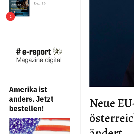
Dez..16
Amerika ist
anders. Jetzt
Neue EU-
bestellen!
österrei
ändert