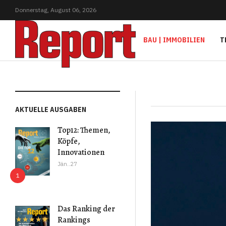
Donnerstag,
August
06,
2026
BAU | IMMOBILIEN
T
AKTUELLE AUSGABEN
Top12: Themen,
Köpfe,
Innovationen
Jän..27
Das Ranking der
Rankings