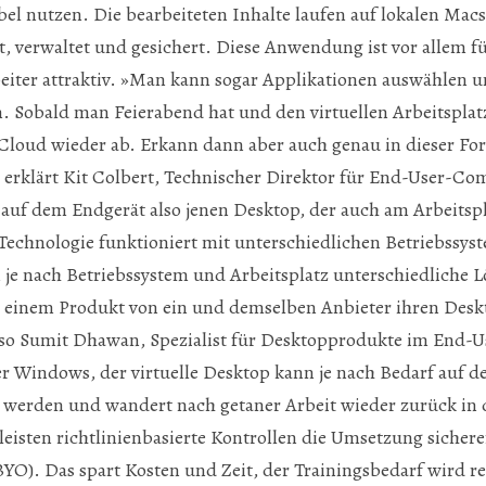
l nutzen. Die bearbeiteten Inhalte laufen auf lokalen Mac
llt, verwaltet und gesichert. Diese Anwendung ist vor allem 
eiter attraktiv. »Man kann sogar Applikationen auswählen u
 Sobald man Feierabend hat und den virtuellen Arbeitsplatz
Cloud wieder ab. Erkann dann aber auch genau in dieser Fo
erklärt Kit Colbert, Technischer Direktor für End-User-Co
auf dem Endgerät also jenen Desktop, der auch am Arbeitsp
echnologie funktioniert mit unterschiedlichen Betriebssys­
je nach Betriebssystem und Arbeitsplatz unterschiedliche 
t einem Produkt von ein und demselben Anbieter ihren Desk
so Sumit Dhawan, Spezialist für Desktopprodukte im End-
r Windows, der virtuelle Desktop kann je nach Bedarf auf 
 werden und wandert nach getaner Arbeit wieder zurück in 
leisten richtlinienbasierte Kontrollen die Umsetzung sichere
YO). Das spart Kosten und Zeit, der Trainingsbedarf wird r