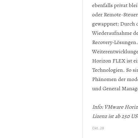
ebenfalls privat bl
oder Remote-Steuer
gewappnet: Durch d
Wiederaufnahme der
Recovery-Lösungen.
Weiterentwicklung
Horizon FLEX ist ei
Technologien. So s
Phänomen der modern
und General Manag
Info: VMware Horizo
Lizenz ist ab 250 US
Okt..28