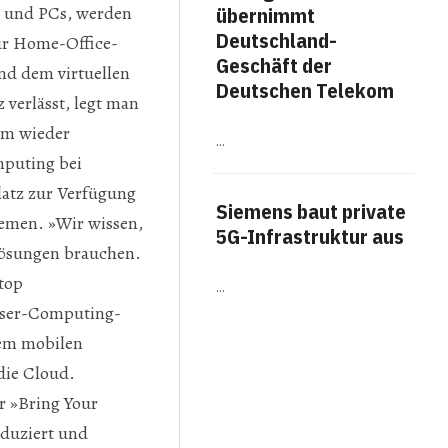
s und PCs, werden
übernimmt
me
Deutschland-
für Home-Office-
Fäh
Geschäft der
Arb
nd dem virtuellen
Deutschen Telekom
 verlässt, legt man
Work
rm wieder
…
Titel
The A
mputing bei
veröf
latz zur Verfügung
Ausw
Siemens baut private
Arbei
temen. »Wir wissen,
Erge
5G-Infrastruktur aus
häufi
Lösungen brauchen.
top
…
User-Computing-
Am
dem mobilen
für
Bot
die Cloud.
r »Bring Your
…
eduziert und