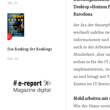
Jän..27
Desktop »Horizon F
Barcelona
der Ära der Smartph
wechselt nahtlos zw
Informationen und 
auch in der Arbeits
Das Ranking der Rankings
Minderheit, aber i
Dez..16
sodass es für die 
implementieren, zu 
an und bringt mit 
Kosten im IT-Bereic
Mobil arbeiten mit
Wie der Name verrä