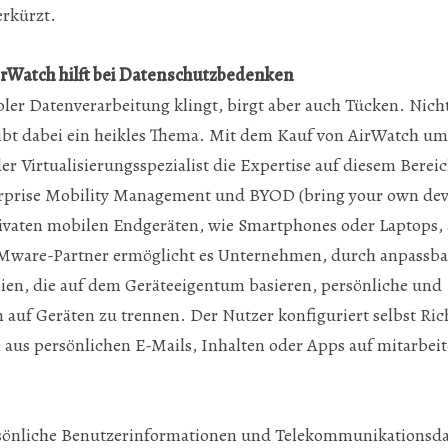
erkürzt.
rWatch hilft bei Datenschutzbedenken
er Datenverarbeitung klingt, birgt aber auch Tücken. Nicht
ibt dabei ein heikles Thema. Mit dem Kauf von AirWatch um 
er Virtualisierungsspezialist die Expertise auf diesem Berei
erprise Mobility Management und BYOD (bring your own devic
vaten mobilen Endgeräten, wie Smartphones oder Laptops,
VMware-Partner ermöglicht es Unternehmen, durch anpassba
ien, die auf dem Geräteeigentum basieren, persönliche und
uf Geräten zu trennen. Der Nutzer konfiguriert selbst Ric
aus persönlichen E-Mails, Inhalten oder Apps auf mitarbei
sönliche Benutzerinformationen und Telekommunikationsd