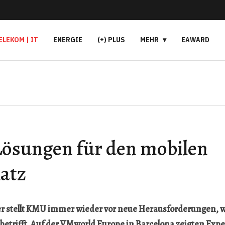
ELEKOM | IT
ENERGIE
(+) PLUS
MEHR
EAWARD
 Lösungen für den mobilen
latz
lter stellt KMU immer wieder vor neue Herausforderungen, w
etrifft. Auf der VMworld Europe in Barcelona zeigten Exper