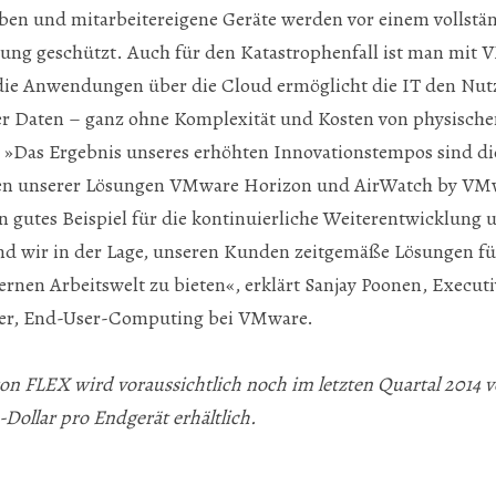
eiben und mitarbeitereigene Geräte werden vor einem vollst
ung geschützt. Auch für den Katastrophenfall ist man mit
ie Anwendungen über die Cloud ermöglicht die IT den Nutz
 Daten – ganz ohne Komplexität und Kosten von physische
 »Das Ergebnis unseres erhöhten Innovationstempos sind di
en unserer Lösungen VMware Horizon und AirWatch by V
n gutes Beispiel für die kontinuierliche Weiterentwicklung
ind wir in der Lage, unseren Kunden zeitgemäße Lösungen f
en Arbeitswelt zu bieten«, erklärt Sanjay Poonen, Executi
er, End-User-Computing bei VMware.
n FLEX wird voraussichtlich noch im letzten Quartal 2014 v
-Dollar pro Endgerät erhältlich.