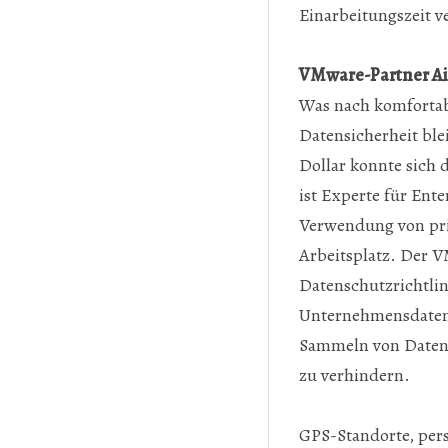
Einarbeitungszeit v
Prev
Next
VMware-Partner Ai
Was nach komfortabl
Datensicherheit ble
Dollar konnte sich d
ist Experte für Ent
Verwendung von pri
Arbeitsplatz. Der 
Datenschutzrichtlin
Unternehmensdaten a
Sammeln von Daten 
zu verhindern.
GPS-Standorte, per