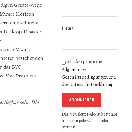
ändigen Geräte-Wipe
 VMware Horizon
ern eine schnelle
Firma
n Desktop-Disaster-
e
Mware. VMware
 unserer bestehenden
Ich akzeptiere die
ür das BYO-
Allgemeinen
ve Vice President
Geschäftsbedingungen
und
die
Datenschutzerklärung
ABONNIEREN
erfügbar sein. Die
Das Newsletter-Abo ist kostenlos
und kann jederzeit beendet
werden.