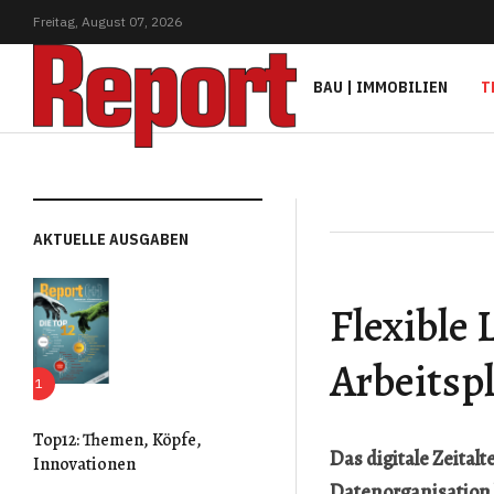
Freitag,
August
07,
2026
BAU | IMMOBILIEN
T
AKTUELLE AUSGABEN
Flexible
Arbeitsp
Top12: Themen, Köpfe,
Das digitale Zeita
Innovationen
Datenorganisation b