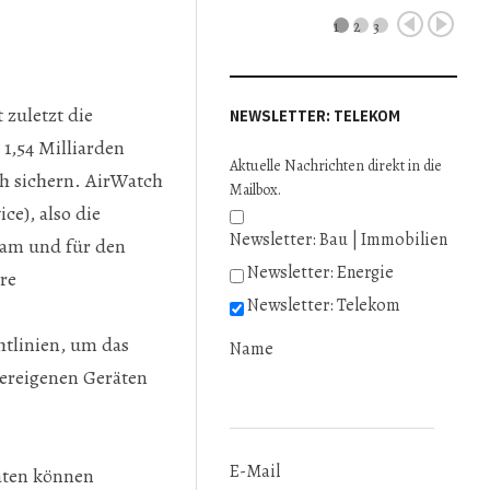
1
2
3
 zuletzt die
NEWSLETTER: TELEKOM
1,54 Milliarden
Aktuelle Nachrichten direkt in die
ch sichern. AirWatch
Mailbox.
e), also die
Newsletter: Bau | Immobilien
 am und für den
Newsletter: Energie
re
Newsletter: Telekom
htlinien, um das
Name
tereigenen Geräten
E-Mail
aten können