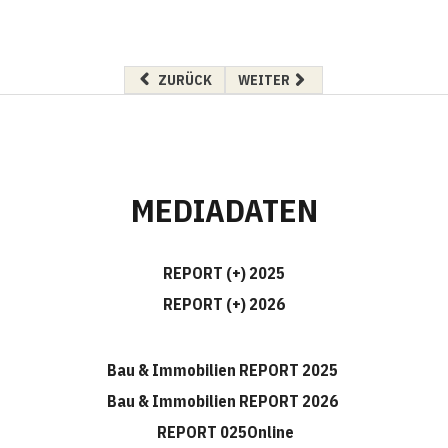
VORHERIGER BEITRAG: LEHRE FÜR MÄDCHEN
NÄCHSTER BEITRAG: GROSSE D
ZURÜCK
WEITER
MEDIADATEN
REPORT (+) 2025
REPORT (+) 2026
Bau & Immobilien REPORT 2025
Bau & Immobilien REPORT 2026
REPORT 025Online