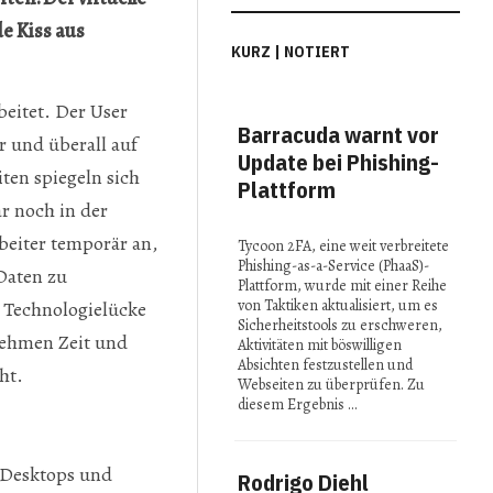
e Kiss aus
KURZ | NOTIERT
eitet. Der User
Barracuda warnt vor
MI
r und überall auf
Update bei Phishing-
Con
en spiegeln sich
Plattform
Spi
ar noch in der
in 
eiter temporär an,
Tycoon 2FA, eine weit verbreitete
Phishing-as-a-Service (PhaaS)-
Daten zu
Bei 
Plattform, wurde mit einer Reihe
2025
von Taktiken aktualisiert, um es
r Technologielücke
präse
Sicherheitstools zu erschweren,
Fors
nehmen Zeit und
Aktivitäten mit böswilligen
reno
Absichten festzustellen und
ht.
Insti
Webseiten zu überprüfen. Zu
ihre 
diesem Ergebnis …
Idee
 Desktops und
Rodrigo Diehl
Stu