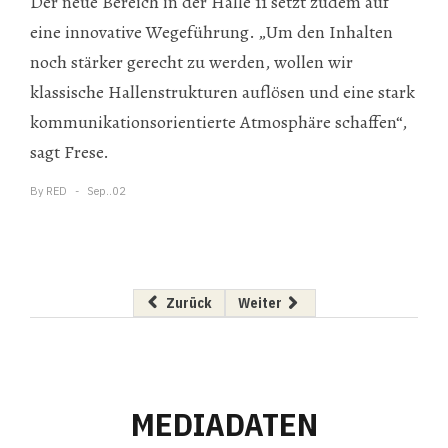
Der neue Bereich in der Halle 11 setzt zudem auf
eine innovative Wegeführung. „Um den Inhalten
noch stärker gerecht zu werden, wollen wir
klassische Hallenstrukturen auflösen und eine stark
kommunikationsorientierte Atmosphäre schaffen“,
sagt Frese.
By
RED
Sep..02
Vorheriger Beitrag: Verändertes Sozialverhal
Nächster Beitrag: Neuer Marketi
Zurück
Weiter
MEDIADATEN