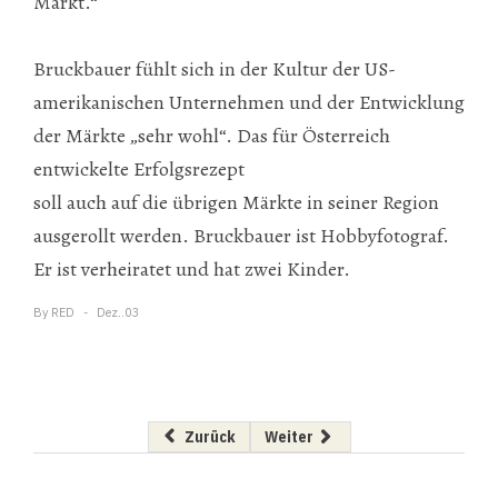
Markt.“
Bruckbauer fühlt sich in der Kultur der US-
amerikanischen Unternehmen und der Entwicklung
der Märkte „sehr wohl“. Das für Österreich
entwickelte Erfolgsrezept
soll auch auf die übrigen Märkte in seiner Region
ausgerollt werden. Bruckbauer ist Hobbyfotograf.
Er ist verheiratet und hat zwei Kinder.
By
RED
Dez..03
Vorheriger Beitrag: Marketing Managerin bei I
Nächster Beitrag: Neuer Accoun
Zurück
Weiter