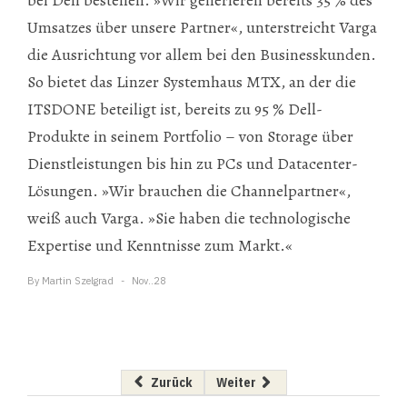
Umsatzes über unsere Partner«, unterstreicht Varga
die Ausrichtung vor allem bei den Businesskunden.
So bietet das Linzer Systemhaus MTX, an der die
ITSDONE beteiligt ist, bereits zu 95 % Dell-
Produkte in seinem Portfolio – von Storage über
Dienstleistungen bis hin zu PCs und Datacenter-
Lösungen. »Wir brauchen die Channelpartner«,
weiß auch Varga. »Sie haben die technologische
Expertise und Kenntnisse zum Markt.«
By
Martin Szelgrad
Nov..28
Vorheriger Beitrag: Große Datenmengen, schn
Nächster Beitrag: Kamera für S
Zurück
Weiter