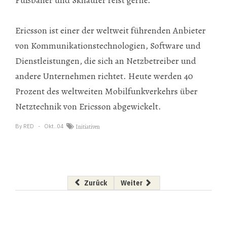
Ericsson ist einer der weltweit führenden Anbieter
von Kommunikationstechnologien, Software und
Dienstleistungen, die sich an Netzbetreiber und
andere Unternehmen richtet.
Heute
werden 40
Prozent des weltweiten Mobilfunkverkehrs über
Netztechnik von Ericsson abgewickelt.
By
RED
Okt..04
Initiativen
Vorheriger Beitrag: „Uns entgeht nichts“
Nächster Beitrag: OKI baut um
Zurück
Weiter