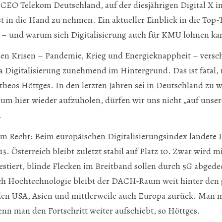
CEO Telekom Deutschland, auf der diesjährigen Digital X in 
bst in die Hand zu nehmen. Ein aktueller Einblick in die To
– und warum sich Digitalisierung auch für KMU lohnen ka
ßen Krisen – Pandemie, Krieg und Energieknappheit – versc
 Digitalisierung zunehmend im Hintergrund. Das ist fatal,
eos Höttges. In den letzten Jahren sei in Deutschland zu w
 um hier wieder aufzuholen, dürfen wir uns nicht „auf uns
.
m Recht: Beim europäischen Digitalisierungsindex landete 
. Österreich bleibt zuletzt stabil auf Platz 10. Zwar wird mi
stiert, blinde Flecken im Breitband sollen durch 5G abged
ch Hochtechnologie bleibt der DACH-Raum weit hinter den
 den USA, Asien und mittlerweile auch Europa zurück. Man 
enn man den Fortschritt weiter aufschiebt, so Höttges.