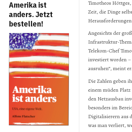
Timotheos Höttges, 
Amerika ist
Zeit, die Dinge sel
anders. Jetzt
Herausforderungen 
bestellen!
Angesichts der gro
Infrastruktur-Thema
Telekom-Chef Timoth
investiert worden –
ausruhen“, meint er
Die Zahlen geben ih
einem müden Platz 13
den Netzausbau inve
besonders im Berei
Digitalisierern aus
was man verliert, w