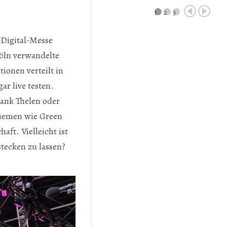
1
2
3
-Digital-Messe
öln verwandelte
ionen verteilt in
r live testen.
ank Thelen oder
Themen wie Green
aft. Vielleicht ist
stecken zu lassen?