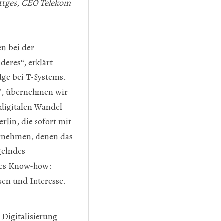
ttges, CEO Telekom
n bei der
deres“, erklärt
dge bei T-Systems.
n‘, übernehmen wir
digitalen Wandel
rlin, die sofort mit
ernehmen, denen das
gelndes
ndes Know-how:
sen und Interesse.
 Digitalisierung