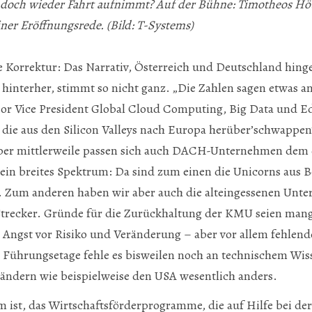
n doch wieder Fahrt aufnimmt? Auf der Bühne: Timotheos Hö
iner Eröffnungsrede. (Bild: T-Systems)
e Korrektur: Das Narrativ, Österreich und Deutschland hinge
 hinterher, stimmt so nicht ganz. „Die Zahlen sagen etwas an
ior Vice President Global Cloud Computing, Big Data und E
 die aus den Silicon Valleys nach Europa herüber’schwappe
ber mittlerweile passen sich auch DACH-Unternehmen dem 
 ein breites Spektrum: Da sind zum einen die Unicorns aus Be
n. Zum anderen haben wir aber auch die alteingessenen Unt
o Strecker. Gründe für die Zurückhaltung der KMU seien man
e Angst vor Risiko und Veränderung – aber vor allem fehle
 Führungsetage fehle es bisweilen noch an technischem Wis
Ländern wie beispielweise den USA wesentlich anders.
m ist, das Wirtschaftsförderprogramme, die auf Hilfe bei der