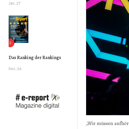
Jän..27
Das Ranking der Rankings
Dez..16
„Wir müssen aufhöre