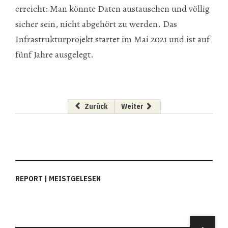
erreicht: Man könnte Daten austauschen und völlig
sicher sein, nicht abgehört zu werden. Das
Infrastrukturprojekt startet im Mai 2021 und ist auf
fünf Jahre ausgelegt.
Vorheriger Beitrag: Rekord-Exit für Wiener Sta
Nächster Beitrag: Borealis verb
Zurück
Weiter
REPORT | MEISTGELESEN