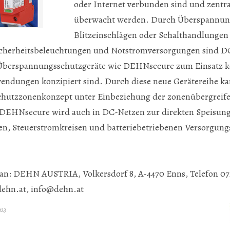
oder Internet verbunden sind und zentra
überwacht werden. Durch Überspannun
Blitzeinschlägen oder Schalthandlungen
cherheitsbeleuchtungen und Notstromversorgungen sind D
ss Überspannungsschutzgeräte wie DEHNsecure zum Einsatz 
wendungen konzipiert sind. Durch diese neue Gerätereihe k
zschutzzonenkonzept unter Einbeziehung der zonenübergrei
DEHNsecure wird auch in DC-Netzen zur direkten Speisun
n, Steuerstromkreisen und batteriebetriebenen Versorgungs
 an: DEHN AUSTRIA, Volkersdorf 8, A-4470 Enns, Telefon 07
ehn.at
,
info@dehn.at
023