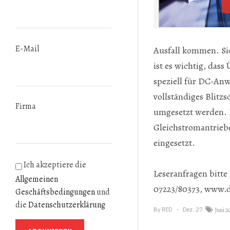
E-Mail
Ausfall kommen. Si
ist es wichtig, da
speziell für DC-An
vollständiges Blit
Firma
umgesetzt werden. 
Gleichstromantriebe
eingesetzt.
Ich akzeptiere die
Leseranfragen bitte
Allgemeinen
07223/80373,
www.d
Geschäftsbedingungen
und
die
Datenschutzerklärung
By
RED
Dez..27
Juni 2