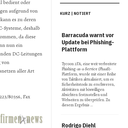
l bedient oder
gen aufgrund von
KURZ | NOTIERT
 kann es zu deren
C-Systeme, deshalb
Barracuda warnt vor
MI
kommen, da diese
Update bei Phishing-
Con
ann nun ein
Plattform
Spi
fenden DC-Leitungen
in 
g von
Tycoon 2FA, eine weit verbreitete
Phishing-as-a-Service (PhaaS)-
netzen aller Art
Bei 
Plattform, wurde mit einer Reihe
2025
von Taktiken aktualisiert, um es
präse
Sicherheitstools zu erschweren,
Fors
Aktivitäten mit böswilligen
reno
Absichten festzustellen und
223/80356, Fax
Insti
Webseiten zu überprüfen. Zu
ihre 
diesem Ergebnis …
Idee
Rodrigo Diehl
Stu