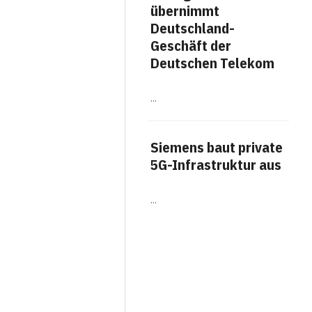
übernimmt
me
Deutschland-
Fäh
Geschäft der
Arb
Deutschen Telekom
NZELLE
TURELLE PROJEKTE
Work
…
Titel
The A
veröf
Ausw
Siemens baut private
Arbei
Erge
5G-Infrastruktur aus
häufi
…
Am
für
Bot
…