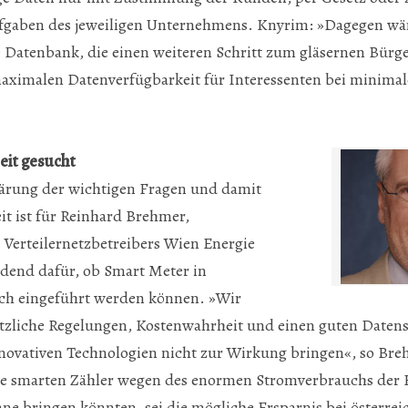
ufgaben des jeweiligen Unternehmens. Knyrim: »Dagegen wär
 Datenbank, die einen weiteren Schritt zum gläsernen Bürge
aximalen Datenverfügbarkeit für Interessenten bei minima
eit gesucht
ärung der wichtigen Fragen und damit
it ist für Reinhard Brehmer,
 Verteilernetzbetreibers Wien Energie
dend dafür, ob Smart Meter in
ich eingeführt werden können. »Wir
tzliche Regelungen, Kostenwahrheit und einen guten Datens
novativen Technologien nicht zur Wirkung bringen«, so Breh
e smarten Zähler wegen des enormen Stromverbrauchs der 
ne bringen könnten, sei die mögliche Ersparnis bei österrei