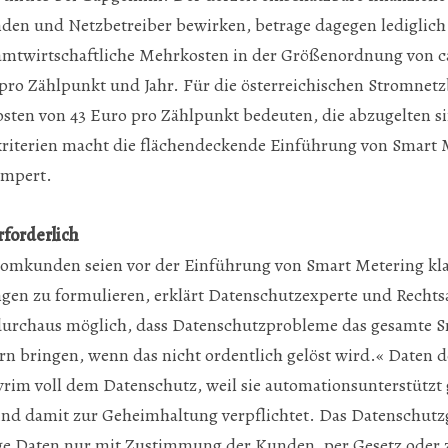
den und Netzbetreiber bewirken, betrage dagegen lediglich
amtwirtschaftliche Mehrkosten in der Größenordnung von ca
 pro Zählpunkt und Jahr. Für die österreichischen Stromnet
Kosten von 43 Euro pro Zählpunkt bedeuten, die abzugelten s
kriterien macht die flächendeckende Einführung von Smart 
ampert.
rforderlich
romkunden seien vor der Einführung von Smart Metering kla
gen zu formulieren, erklärt Datenschutzexperte und Rechts
 durchaus möglich, dass Datenschutzprobleme das gesamte 
rn bringen, wenn das nicht ordentlich gelöst wird.« Daten 
yrim voll dem Datenschutz, weil sie automationsunterstütz
ind damit zur Geheimhaltung verpflichtet. Das Datenschutz
ige Daten nur mit Zustimmung der Kunden, per Gesetz oder 