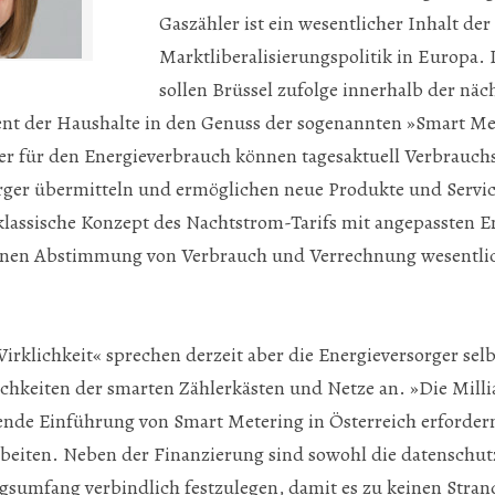
Gaszähler ist ein wesentlicher Inhalt der
Marktliberalisierungspolitik in Europa. 
sollen Brüssel zufolge innerhalb der näc
ent der Haushalte in den Genuss der sogenannten »Smart M
ler für den Energieverbrauch können tagesaktuell Verbrauc
orger übermitteln und ermöglichen neue Produkte und Servi
lassische Konzept des Nachtstrom-Tarifs mit angepassten E
einen Abstimmung von Verbrauch und Verrechnung wesentlic
klichkeit« sprechen derzeit aber die Energieversorger selbs
chkeiten der smarten Zählerkästen und Netze an. »Die Milli
ende Einführung von Smart Metering in Österreich erforder
beiten. Neben der Finanzierung sind sowohl die datenschut
ngsumfang verbindlich festzulegen, damit es zu keinen Stra