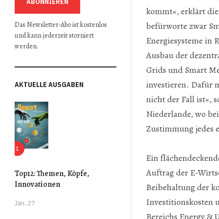
ABONNIEREN
kommt«, erklärt die
befürworte zwar Sma
Das Newsletter-Abo ist kostenlos
und kann jederzeit storniert
Energiesysteme in R
werden.
Ausbau der dezentr
Grids und Smart Mete
investieren. Dafür
AKTUELLE AUSGABEN
nicht der Fall ist«,
Niederlande, wo bei
Zustimmung jedes e
Ein flächendeckende
Auftrag der E-Wirts
Top12: Themen, Köpfe,
Innovationen
Beibehaltung der ko
Investitionskosten 
Jän..27
Bereichs Energy & U