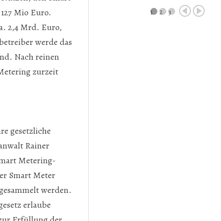
 127 Mio Euro.
1
2
3
. 2,4 Mrd. Euro,
zbetreiber werde das
ind. Nach reinen
Metering zurzeit
re gesetzliche
anwalt Rainer
Smart Metering-
der Smart Meter
t gesammelt werden.
gesetz erlaube
zur Erfüllung der