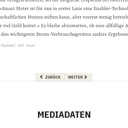
Smart Meter ist für uns in erster Linie eine Enabler-Technol
tschaftlichen Nutzen stiften kann, aber vorerst wenig betrie
r viel Geld kostet.« Es bleibe abzuwarten, ob eine allfällige
 den wichtigsten Strom-Verbrauchsgeräten andere Ergebnis
 Floridsdorf
IBM
Ersatz
VORHERIGER BEITRAG: SICHERES »SMART ME
NÄCHSTER BEITRAG: PROJEKT 
ZURÜCK
WEITER
MEDIADATEN