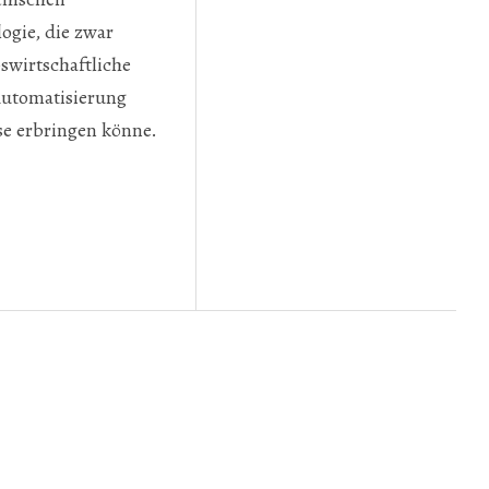
ogie, die zwar
bswirtschaftliche
 Automatisierung
se erbringen könne.
TERING«
FÜR NEUE NETZE