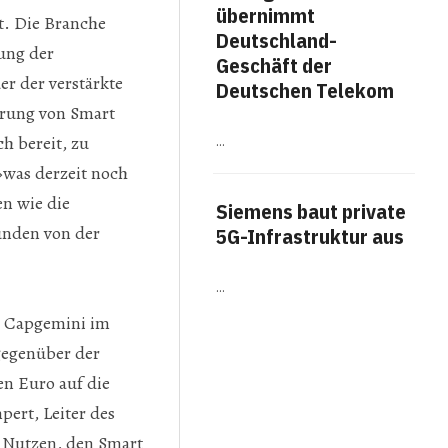
übernimmt
me
t. Die Branche
Deutschland-
Fäh
ung der
Geschäft der
Arb
er der verstärkte
Deutschen Telekom
hrung von Smart
Work
h bereit, zu
…
Titel
The A
»was derzeit noch
veröf
Ausw
en wie die
Siemens baut private
Arbei
ünden von der
Erge
5G-Infrastruktur aus
häufi
…
Am
on Capgemini im
für
gegenüber der
Bot
en Euro auf die
pert, Leiter des
…
e Nutzen, den Smart