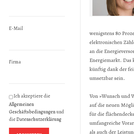
E-Mail
wenigstens 80 Proz
elektronischen Zäh
an die Energievers
Energiemarkt. Das k
Firma
künftig dank der f
umsetzbar sein.
Von »Wunsch und Wir
Ich akzeptiere die
Allgemeinen
auf die neuen Mögli
Geschäftsbedingungen
und
für die flächendeck
die
Datenschutzerklärung
umfangreiche Vorar
als auch der Leistu