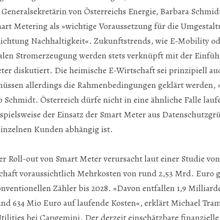
 Generalsekretärin von Österreichs Energie, Barbara Schmid
rt Metering als »wichtige Voraussetzung für die Umgestalt
ichtung Nachhaltigkeit«. Zukunftstrends, wie E-Mobility od
alen Stromerzeugung werden stets verknüpft mit der Einfü
r diskutiert. Die heimische E-Wirtschaft sei prinzipiell auc
 müssen allerdings die Rahmenbedingungen geklärt werden, 
 so Schmidt. Österreich dürfe nicht in eine ähnliche Falle lauf
spielsweise der Einsatz der Smart Meter aus Datenschutzgr
inzelnen Kunden abhängig ist.
r Roll-out von Smart Meter verursacht laut einer Studie v
chaft voraussichtlich Mehrkosten von rund 2,53 Mrd. Euro 
nventionellen Zähler bis 2028. »Davon entfallen 1,9 Milliard
und 634 Mio Euro auf laufende Kosten«, erklärt Michael Tram
tilities bei Capgemini. Der derzeit einschätzbare finanziell