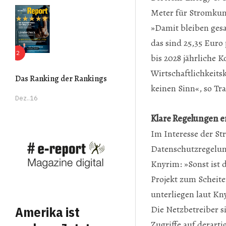
Meter für Stromkun
Prev
Next
»Damit bleiben ges
das sind 25,35 Euro
bis 2028 jährliche 
Wirtschaftlichkeits
Das Ranking der Rankings
keinen Sinn«, so Tr
Dez..16
Klare Regelungen e
Im Interesse der St
Datenschutzregelun
Knyrim: »Sonst ist
Projekt zum Scheite
unterliegen laut Kn
Die Netzbetreiber s
Amerika ist
Zugriffe auf derart