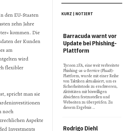
KURZ | NOTIERT
In den EU-Staa­ten
hsten zehn Jahre
eter« kommen. Die
Barracuda warnt vor
MI
hsdaten der Kunden
Update bei Phishing-
Con
ces am
Plattform
Spi
in 
ntgelten wird
Tycoon 2FA, eine weit verbreitete
h flexibler
Phishing-as-a-Service (PhaaS)-
Bei 
Plattform, wurde mit einer Reihe
2025
von Taktiken aktualisiert, um es
präse
Sicherheitstools zu erschweren,
Fors
Aktivitäten mit böswilligen
t, spricht man sie
reno
Absichten festzustellen und
Insti
ardeninvestitionen
Webseiten zu überprüfen. Zu
ihre 
diesem Ergebnis …
Idee
n noch
zrechlichen Aspekte
Rodrigo Diehl
nded Investments
Stu