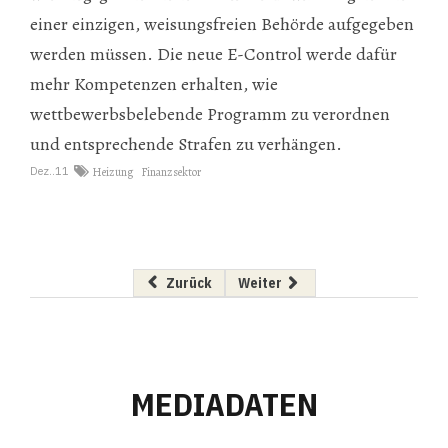
einer einzigen, weisungsfreien Behörde aufgegeben
werden müssen. Die neue E-Control werde dafür
mehr Kompetenzen erhalten, wie
wettbewerbsbelebende Programm zu verordnen
und entsprechende Strafen zu verhängen.
Dez..11
Heizung
Finanzsektor
Vorheriger Beitrag: Salzburg wird Modellregio
Nächster Beitrag: Salzburg AG:
Zurück
Weiter
MEDIADATEN