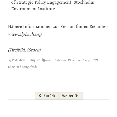
of Strategic Policy Engagement, Stockholm
Environment Institute
Nähere Informationen zur Session finden Sie unter:
www.alpbach.org
(Titelbild: iStock)
By
Redaktion
Aug..24
event
Industrie
Klimaziele
Europa
EFA
Klima-und Energiefonds
Vorheriger Beitrag: Überzeugende Ökobilanz f
Nächster Beitrag: Grüne Energi
Zurück
Weiter