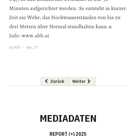
Minuten aufgerichtet werden. So entsteht in kurzer
Zeit ein Wehr, das Hochwasserständen von bis zu
drei Metern über Normal standhalten kann.n
Info: www.abb.at
By
RED
Apr..27
Vorheriger Beitrag: Österreichische Industriea
Nächster Beitrag: Gemeinsame 
Zurück
Weiter
MEDIADATEN
REPORT (+) 2025