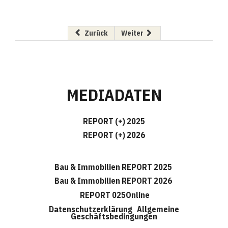
Vorheriger Beitrag: Neuer Bereichsleiter
Nächster Beitrag: Landschaft i
Zurück
Weiter
MEDIADATEN
REPORT (+) 2025
REPORT (+) 2026
Bau & Immobilien REPORT 2025
Bau & Immobilien REPORT 2026
REPORT 025Online
Datenschutzerklärung
Allgemeine
Geschäftsbedingungen