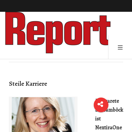
Steile Karriere
Margarete
Schramböck
ist
NextiraOne