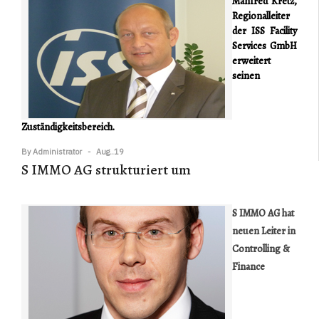
Manfred Kretz,
Regionalleiter
der ISS Facility
Services GmbH
erweitert
seinen
Zuständigkeitsbereich.
By
Administrator
Aug..19
S IMMO AG strukturiert um
S IMMO AG hat
neuen Leiter in
Controlling &
Finance