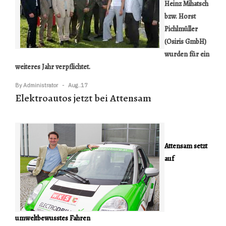
Heinz Mihatsch
bzw.
Horst
Pichlmüller
(Osiris GmbH)
wurden für ein
weiteres Jahr verpflichtet
.
By
Administrator
Aug..17
Elektroautos jetzt bei Attensam
Attensam setzt
auf
umweltbewusstes Fahren