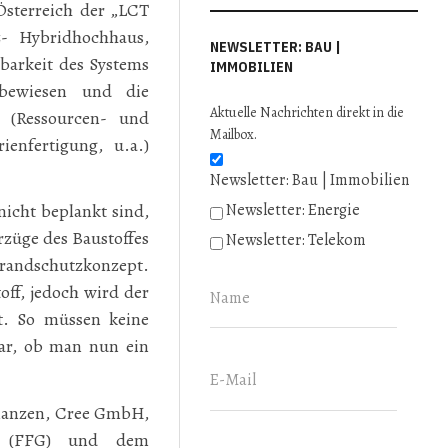
sterreich der „LCT
z- Hybridhochhaus,
NEWSLETTER: BAU |
zbarkeit des Systems
IMMOBILIEN
 bewiesen und die
Aktuelle Nachrichten direkt in die
s (Ressourcen- und
Mailbox.
ienfertigung, u.a.)
Newsletter: Bau | Immobilien
nicht beplankt sind,
Newsletter: Energie
rzüge des Baustoffes
Newsletter: Telekom
randschutzkonzept.
off, jedoch wird der
rt. So müssen keine
ar, ob man nun ein
inanzen, Cree GmbH,
aft (FFG) und dem