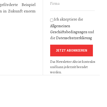
förderte Beispiel
n in Zukunft enorm
Ich akzeptiere die
Allgemeinen
Geschäftsbedingungen
und
die
Datenschutzerklärung
JETZT ABONNIEREN
 BEI ATTENSAM
 VERGIBT FÜHRUNGSPOSITION NEU
Das Newsletter-Abo ist kostenlos
und kann jederzeit beendet
werden.