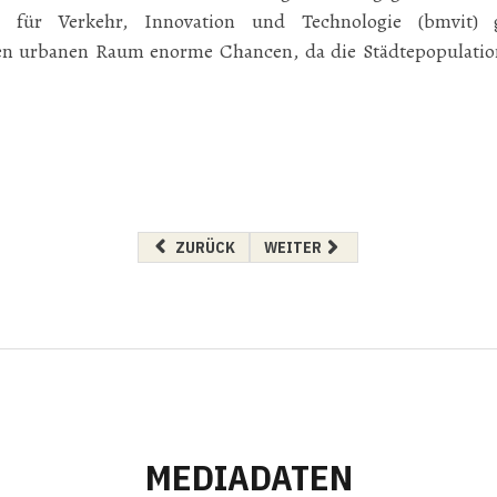
m für Verkehr, Innovation und Technologie (bmvit) ge
den urbanen Raum enorme Chancen, da die Städtepopulatio
VORHERIGER BEITRAG: ELEKTROAUTOS JETZT
NÄCHSTER BEITRAG: CONWERT
ZURÜCK
WEITER
MEDIADATEN