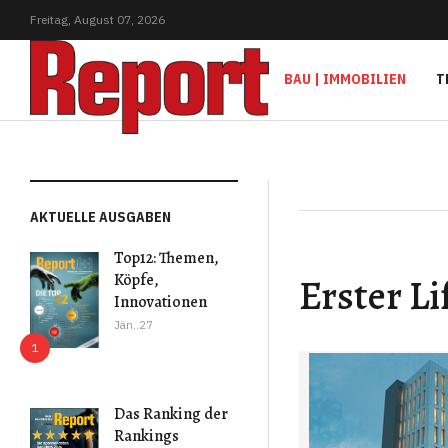
Freitag,
August
07,
2026
BAU | IMMOBILIEN
T
AKTUELLE AUSGABEN
Top12: Themen,
Erster L
Köpfe,
Innovationen
Jän..27
Das Ranking der
Rankings