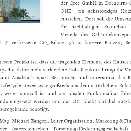
der Cree GmbH in Dornbirn/ Ö
ONE“, ein achtstöckiges Hol
entstehen. Dort soll die Umset
für nachhaltigen Städtebau
Vorteile des Gebäudekonzept
 90 % verbesserte CO
-Bilanz, 50 % kürzere Bauzeit, Ser
2
esem Projekt ist, dass die tragenden Elemente des Hauses 
apselte, daher nicht verkleidete Holz-Struktur, bringt die Vo
zum Ausdruck, spart Ressourcen und unterstützt das B
 LifeCycle Tower zwar großteils aus dem natürlichem Rohst
t, wo es sinnvoll ist und zur idealen Funktionalität füh
nde eingesetzt werden und der LCT bleibt variabel nutzb
Bürogebäude benötigt.
ag. Michael Zangerl, Leiter Organisation, Marketing & F
er österreichischen Forschungsförderungsgesellsch