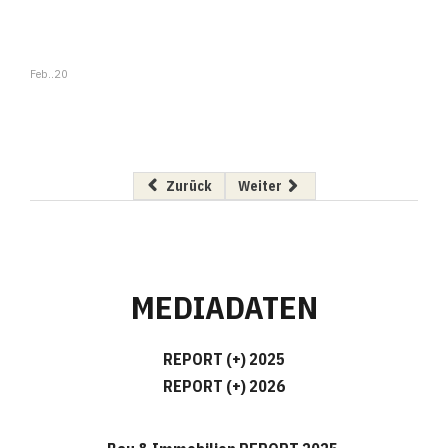
Feb..20
Vorheriger Beitrag: Bauder plant neuen Produ
Nächster Beitrag: Internorm wi
Zurück
Weiter
MEDIADATEN
REPORT (+) 2025
REPORT (+) 2026