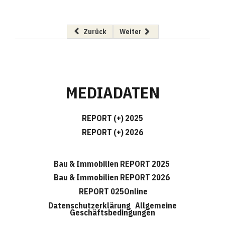
Vorheriger Beitrag: Gutes Jahr 2024 für Glorit
Nächster Beitrag: ARE übergibt
Zurück
Weiter
MEDIADATEN
REPORT (+) 2025
REPORT (+) 2026
Bau & Immobilien REPORT 2025
Bau & Immobilien REPORT 2026
REPORT 025Online
Datenschutzerklärung
Allgemeine
Geschäftsbedingungen